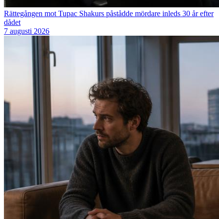
Rättegången mot Tupac Shakurs påstådde mördare inleds 30 år efter
dådet
7 augusti 2026