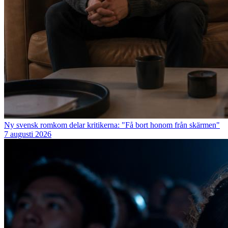
Ny svensk romkom delar kritikerna: "Få bort honom från skärmen"
7 augusti 2026