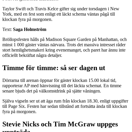
Taylor Swift och Travis Kelce gifter sig under torsdagen i New
York, med en fest som enligt ett läckt schema väntas pågå till
klockan fyra på morgonen.
Text:
Saga Holmström
Bröllopsfesten hålls på Madison Square Garden på Manhattan, och
minst 1 000 gäster väntas närvara. Trots det massiva intresset råder
stort hemlighetsmakeri kring evenemanget, och paret har ännu inte
officiellt bekräftat några detaljer.
Timme för timme: så ser dagen ut
Dörrarna till arenan öppnar för gäster klockan 15.00 lokal tid,
rapporterar AP med hänvisning till det läckta schemat. En timme
senare bjuds det på välkomstdrink på sjätte våningen.
Själva vigseln ser ut att äga rum från klockan 18.30, enligt uppgifter
till Page Six. Festen har sedan tillstånd att fortsätta ända till klockan
fyra på morgonen.
Stevie Nicks och Tim McGraw uppges
uppträda