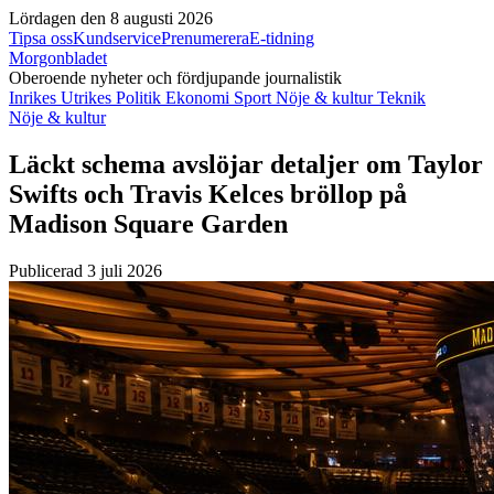
Lördagen den 8 augusti 2026
Tipsa oss
Kundservice
Prenumerera
E-tidning
Morgonbladet
Oberoende nyheter och fördjupande journalistik
Inrikes
Utrikes
Politik
Ekonomi
Sport
Nöje & kultur
Teknik
Nöje & kultur
Läckt schema avslöjar detaljer om Taylor
Swifts och Travis Kelces bröllop på
Madison Square Garden
Publicerad 3 juli 2026