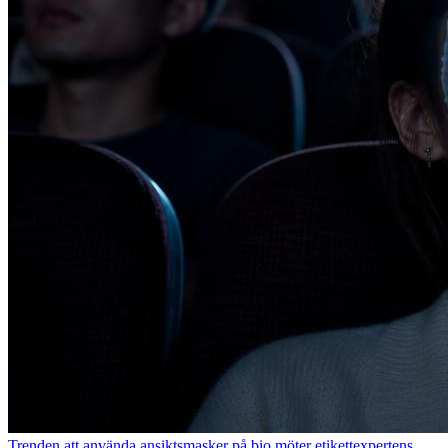
Trenden att använda ansiktsmasker på bio möter etikettexpertens