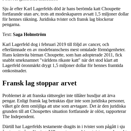
Sju år efter Karl Lagerfelds död är hans berömda katt Choupette
fortfarande utan arv, trots att modeskaparen avsatt 1,5 miljoner dollar
för hennes räkning. Juridiska tvister och fransk lag blockerar
pengarna.
Text:
Saga Holmström
Karl Lagerfeld dog i februari 2019 till följd av cancer, och
efterlämnade en av modebranschens mest omtalade förmögenheter.
Hans krämvita birman Choupette, som han adopterade 2011, fick
snabbt smeknamnet "världens rikaste katt" när det stod klart att
Lagerfeld öronmärkt drygt 1,5 miljoner dollar för hennes framtida
omkostnader.
Fransk lag stoppar arvet
Problemet är att franska rättsregler inte tillåter husdjur att ärva
pengar. Enligt fransk lag betraktas djur inte som juridiska personer,
vilket gör dem omöjliga att utse som arvtagare. Det är den juridiska
grunden till att Choupettes situation fortfarande är olöst, rapporterar
The Independent.
Därtill har Lagerfelds testamente dragits in i tvister som pågått i sju