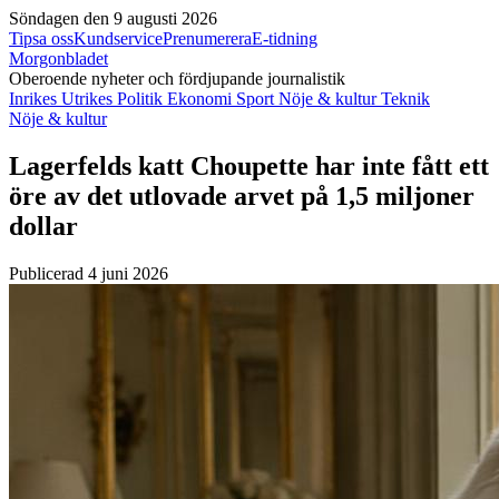
Söndagen den 9 augusti 2026
Tipsa oss
Kundservice
Prenumerera
E-tidning
Morgonbladet
Oberoende nyheter och fördjupande journalistik
Inrikes
Utrikes
Politik
Ekonomi
Sport
Nöje & kultur
Teknik
Nöje & kultur
Lagerfelds katt Choupette har inte fått ett
öre av det utlovade arvet på 1,5 miljoner
dollar
Publicerad 4 juni 2026