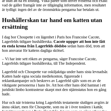
år utan att nå en lösning. Vilka parter som driver tvisterna och exakt
vad de gäller framgår inte av tillgänglig information, men resultatet
är tydligt: ingen del av de öronmärkta pengarna har betalats ut.
Hushållerskan tar hand om katten utan
ersättning
I dag bor Choupette i en lägenhet i Paris hos Francoise Cacote,
Lagerfelds tidigare hushållerska.
Cacote uppger att hon inte fått
en enda krona från Lagerfelds dödsbo
sedan hans död, trots att
hon ansvarar för kattens dagliga skötsel.
– Vi har inte sett röken av pengarna, säger Francoise Cacote,
Lagerfelds tidigare hushållerska, till The Independent.
Lagerfeld och Choupette var oskiljaktiga under hans sista levnadsår.
Katten hade egna sociala mediekonton, figurerade i
reklamkampanjer och beskrevs av Lagerfeld själv som en av de
viktigaste personerna i hans liv. Att hon efter hans död hamnat i ett
juridiskt limbo kontrasterar skarpt mot den stjärnstatus hon en gång
hade.
Hur och när tvisterna kring Lagerfelds testamente slutligen avgörs är
ännu oklart, men för Choupette, som nu är i övre tonåren i kattår,