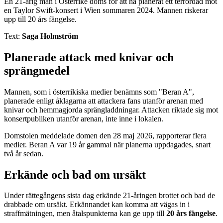
En 21-årig man i Österrike döms för att ha planerat ett terrordåd mot
en Taylor Swift-konsert i Wien sommaren 2024. Mannen riskerar
upp till 20 års fängelse.
Text:
Saga Holmström
Planerade attack med knivar och
sprängmedel
Mannen, som i österrikiska medier benämns som "Beran A",
planerade enligt åklagarna att attackera fans utanför arenan med
knivar och hemmagjorda sprängladdningar. Attacken riktade sig mot
konsertpubliken utanför arenan, inte inne i lokalen.
Domstolen meddelade domen den 28 maj 2026, rapporterar flera
medier. Beran A var 19 år gammal när planerna uppdagades, snart
två år sedan.
Erkände och bad om ursäkt
Under rättegångens sista dag erkände 21-åringen brottet och bad de
drabbade om ursäkt. Erkännandet kan komma att vägas in i
straffmätningen, men åtalspunkterna kan ge upp till
20 års fängelse
.