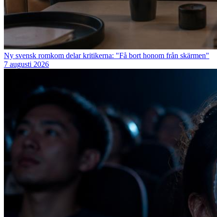
Ny svensk romkom delar kritikerna: "Få bort honom från skärmen"
7 augusti 2026