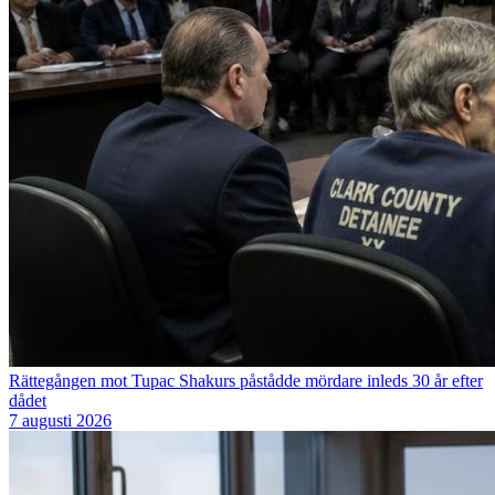
Rättegången mot Tupac Shakurs påstådde mördare inleds 30 år efter
dådet
7 augusti 2026