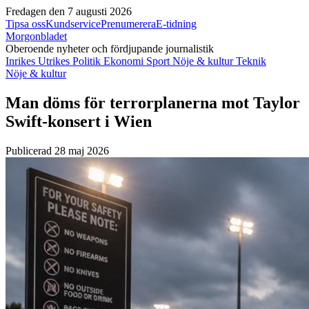
Fredagen den 7 augusti 2026
Tipsa oss
Kundservice
Prenumerera
E-tidning
Morgonbladet
Oberoende nyheter och fördjupande journalistik
Inrikes
Utrikes
Politik
Ekonomi
Sport
Nöje & kultur
Teknik
Nöje & kultur
Man döms för terrorplanerna mot Taylor
Swift-konsert i Wien
Publicerad 28 maj 2026