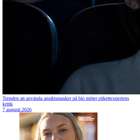
Trenden att använda ansiktsmasker på bio möter etikettexpertens
kritik
7 augusti 2026