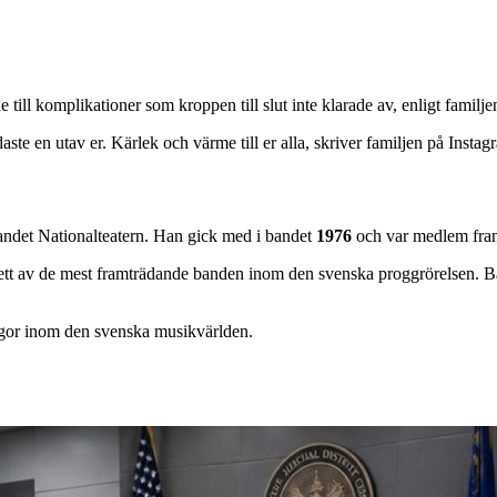
till komplikationer som kroppen till slut inte klarade av, enligt familje
daste en utav er. Kärlek och värme till er alla, skriver familjen på Instag
bandet Nationalteatern. Han gick med i bandet
1976
och var medlem fram
ett av de mest framträdande banden inom den svenska proggrörelsen. Ban
legor inom den svenska musikvärlden.