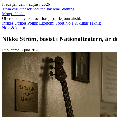
Fredagen den 7 augusti 2026
Tipsa oss
Kundservice
Prenumerera
E-tidning
Morgonbladet
Oberoende nyheter och fördjupande journalistik
Inrikes
Utrikes
Politik
Ekonomi
Sport
Nöje & kultur
Teknik
Nöje & kultur
Nikke Ström, basist i Nationalteatern, är 
Publicerad 8 juni 2026