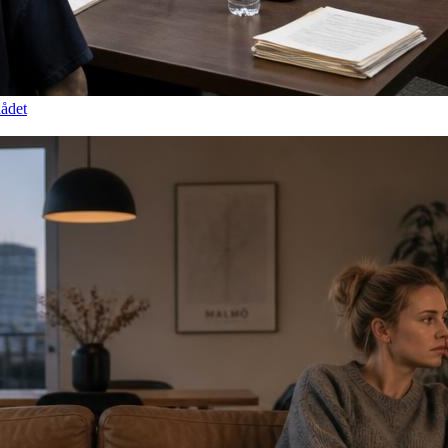
dådet