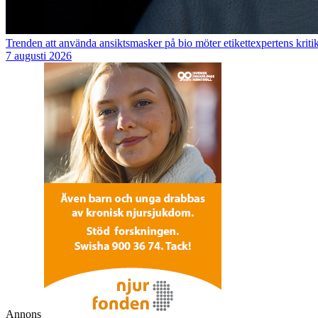
Trenden att använda ansiktsmasker på bio möter etikettexpertens kriti
7 augusti 2026
Annons