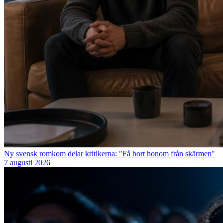
Ny svensk romkom delar kritikerna: "Få bort honom från skärmen"
7 augusti 2026