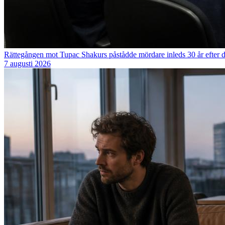
Rättegången mot Tupac Shakurs påstådde mördare inleds 30 år efter 
7 augusti 2026