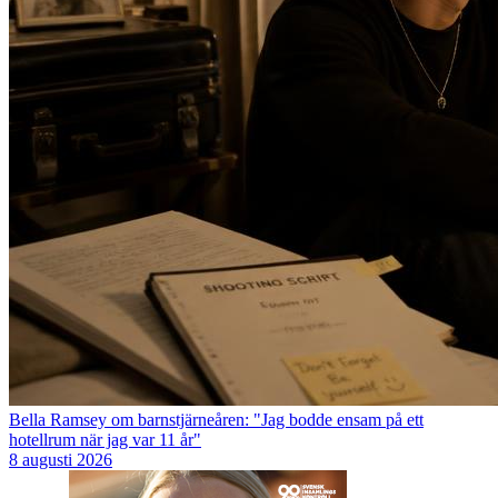
Bella Ramsey om barnstjärneåren: "Jag bodde ensam på ett
hotellrum när jag var 11 år"
8 augusti 2026