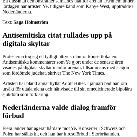
Ett dussintal demonstranter samlades utanför arenan i Arnhem under
lördagen när artisten Ye, tidigare känd som Kanye West, uppträdde i
Nederländerna.
Text:
Saga Holmström
Antisemitiska citat rullades upp på
digitala skyltar
Protesterna tog sig ett tydligt uttryck utanför konsertlokalen.
Antisemitiska kommentarer som Ye gjort under de senaste åren
visades på digitala skyltar utanför arenan, tillsammans med slagord
som fördömde judehat, skriver The New York Times.
Artisten har bland annat hyllat Adolf Hitler. I januari bad han om
ursäkt för uttalandena och hänvisade till sin omedicinerade bipolära
sjukdom som förklaring.
Nederländerna valde dialog framför
förbud
Flera länder har agerat hårdare mot Ye. Konserter i Schweiz och
Polen har ställts in, och han har inreseförbud i Storbritannien.