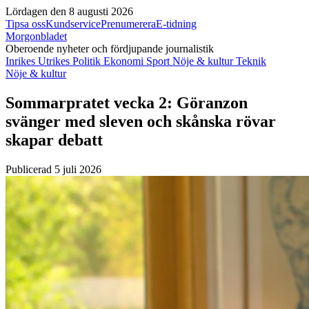
Lördagen den 8 augusti 2026
Tipsa oss
Kundservice
Prenumerera
E-tidning
Morgonbladet
Oberoende nyheter och fördjupande journalistik
Inrikes
Utrikes
Politik
Ekonomi
Sport
Nöje & kultur
Teknik
Nöje & kultur
Sommarpratet vecka 2: Göranzon
svänger med sleven och skånska rövar
skapar debatt
Publicerad 5 juli 2026