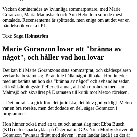
Veckan dominerades av kvinnliga sommarpratare, med Marie
Göranzon, Maria Maunsbach och Ann Heberlein som de mest
omtalade. Recensenterna är splittrade, men eniga om att det var en
händelserik vecka i P1.
Text:
Saga Holmström
Marie Göranzon lovar att "bränna av
något", och håller vad hon lovar
Det kan bli Marie Görantzons sista sommarprat, och skådespelaren
verkar ha bestämt sig för att inte hålla något tillbaka. Hon inleder
med att berätta att hon ska "bränna av något" och avhandlar sedan
ett kvällstidningsstoff efter ett annat, allt från otroheten med Jan
Malmsjö och skvallret på Dramaten till kritik mot Metoo-rörelsen.
– Det moraliska gick före det juridiska, det blev godtyckligt. Metoo
var en bra rörelse, men det dödade en del, säger Göranzon i
programmet.
Hon hinner också med att ta ett och annat slag mot Ebba Busch
(KD) och elsparkcyklar på Östermalm. GP:s Nina Morby skriver att
Göranzon "svingar flitigt med sleven", men landar ändå i att det är