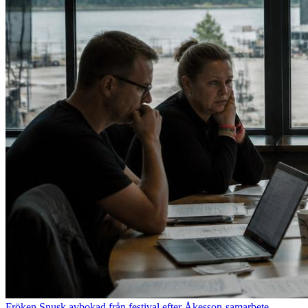
Fröken Snusk avbokad från festival efter Åkesson-samarbete –