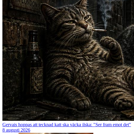
Gervais hoppas att tecknad katt ska väcka ilska: "Ser fram emot det"
8 augusti 2026