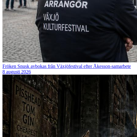
Fröken Snusk avbokas från Växjöfestival efter Åkesson-samarbete
8 augusti 2026