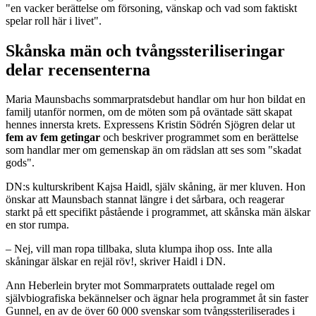
"en vacker berättelse om försoning, vänskap och vad som faktiskt
spelar roll här i livet".
Skånska män och tvångssteriliseringar
delar recensenterna
Maria Maunsbachs sommarpratsdebut handlar om hur hon bildat en
familj utanför normen, om de möten som på oväntade sätt skapat
hennes innersta krets. Expressens Kristin Södrén Sjögren delar ut
fem av fem getingar
och beskriver programmet som en berättelse
som handlar mer om gemenskap än om rädslan att ses som "skadat
gods".
DN:s kulturskribent Kajsa Haidl, själv skåning, är mer kluven. Hon
önskar att Maunsbach stannat längre i det sårbara, och reagerar
starkt på ett specifikt påstående i programmet, att skånska män älskar
en stor rumpa.
– Nej, vill man ropa tillbaka, sluta klumpa ihop oss. Inte alla
skåningar älskar en rejäl röv!, skriver Haidl i DN.
Ann Heberlein bryter mot Sommarpratets outtalade regel om
självbiografiska bekännelser och ägnar hela programmet åt sin faster
Gunnel, en av de över 60 000 svenskar som tvångssteriliserades i