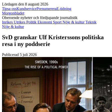
Lördagen den 8 augusti 2026
Tipsa oss
Kundservice
Prenumerera
E-tidning
Morgonbladet
Oberoende nyheter och fördjupande journalistik
Inrikes
Utrikes
Politik
Ekonomi
Sport
Nöje & kultur
Teknik
Nöje & kultur
SvD granskar Ulf Kristerssons politiska
resa i ny poddserie
Publicerad 5 juli 2026