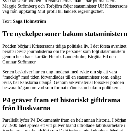
SvD lanserar podden "Revanschernas man", där journalisterna
Maggie Strömberg och Torbjörn följer statsminister Ulf Kristerssons
väg från uppkäftig Muf-profil till landets regeringschef.
Text:
Saga Holmström
Tre nyckelpersoner bakom statsministern
Podden börjar i Kristerssons tidiga politiska liv. I det första avsnittet
berättar SvD-journalisterna om tre personer som följt statsministern
genom hela hans karriär: Henrik Landerholm, Birgitta Ed och
Gunnar Strömmer.
Serien beskriver hur en ung moderat med rykte om sig att vara
"muckig" med tiden förvandlades till en statsminister som, enligt
SvD, bär känslorna utanpå. Genom arkivmaterial försöker podden
besvara frågan om vad som format människan bakom politikern.
P4 gräver fram ett historiskt giftdrama
från Huskvarna
Parallellt lyfter P4 Dokumentär fram en helt annan historia. I början
av 1900-talet spreds ett vitt pulver bland uttröttade fabriksarbetare i
Huskvarna, marknadsfört som Dr Hjortons mirakelpulver. Medlet