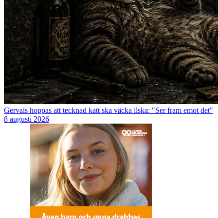
Gervais hoppas att tecknad katt ska väcka ilska: "Ser fram emot det"
8 augusti 2026