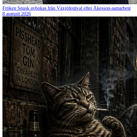
Fröken Snusk avbokas från Växjöfestival efter Åkesson-samarbete
8 augusti 2026