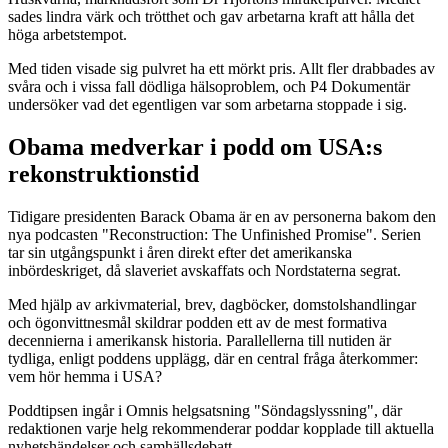
sades lindra värk och trötthet och gav arbetarna kraft att hålla det
höga arbetstempot.
Med tiden visade sig pulvret ha ett mörkt pris. Allt fler drabbades av
svåra och i vissa fall dödliga hälsoproblem, och P4 Dokumentär
undersöker vad det egentligen var som arbetarna stoppade i sig.
Obama medverkar i podd om USA:s
rekonstruktionstid
Tidigare presidenten Barack Obama är en av personerna bakom den
nya podcasten "Reconstruction: The Unfinished Promise". Serien
tar sin utgångspunkt i åren direkt efter det amerikanska
inbördeskriget, då slaveriet avskaffats och Nordstaterna segrat.
Med hjälp av arkivmaterial, brev, dagböcker, domstolshandlingar
och ögonvittnesmål skildrar podden ett av de mest formativa
decennierna i amerikansk historia. Parallellerna till nutiden är
tydliga, enligt poddens upplägg, där en central fråga återkommer:
vem hör hemma i USA?
Poddtipsen ingår i Omnis helgsatsning "Söndagslyssning", där
redaktionen varje helg rekommenderar poddar kopplade till aktuella
nyhetshändelser och samhällsdebatt.