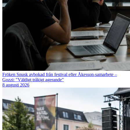
Fröken Snusk avbokad från festival efter Åkesson-samarbete –
Gozzi: "Väldigt tråkigt agerande"
8 augusti 2026