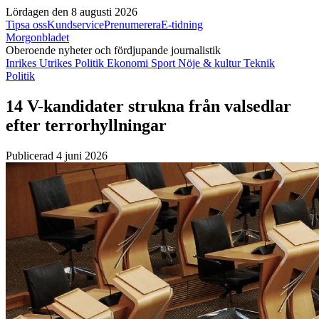
Lördagen den 8 augusti 2026
Tipsa oss
Kundservice
Prenumerera
E-tidning
Morgonbladet
Oberoende nyheter och fördjupande journalistik
Inrikes
Utrikes
Politik
Ekonomi
Sport
Nöje & kultur
Teknik
Politik
14 V-kandidater strukna från valsedlar
efter terrorhyllningar
Publicerad 4 juni 2026