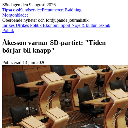
Söndagen den 9 augusti 2026
Tipsa oss
Kundservice
Prenumerera
E-tidning
Morgonbladet
Oberoende nyheter och fördjupande journalistik
Inrikes
Utrikes
Politik
Ekonomi
Sport
Nöje & kultur
Teknik
Politik
Åkesson varnar SD-partiet: "Tiden
börjar bli knapp"
Publicerad 13 juni 2026