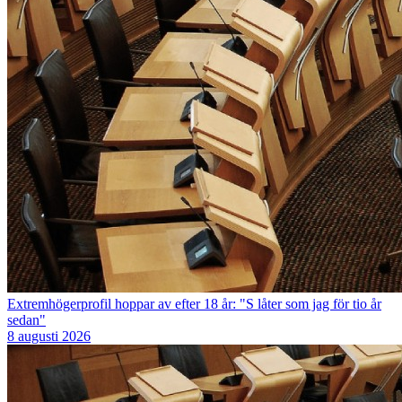
Extremhögerprofil hoppar av efter 18 år: "S låter som jag för tio år
sedan"
8 augusti 2026