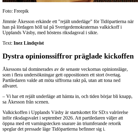
Foto: Freepik
Jimmie Åkesson erkände ett "rejält underläge" för Tidöpartierna när
han på lördagen höll tal på Sverigedemokraternas valkickoff i
Upplands Väsby, med höstens riksdagsval i sikte.
Text:
Inez Lindqvist
Dystra opinionssiffror präglade kickoffen
Åkessons tal dominerades av de senaste veckornas opinionsläge,
som i flera undersökningar gett oppositionen ett stort övertag.
Partiledaren valde att möta siffrorna rakt på, utan att tona ned
allvaret.
– Vi har ett rejält underläge att hämta in, och tiden börjar bli knapp,
sa Åkesson från scenen.
Valkickoffen i Upplands Väsby är startskottet för SD:s valrörelse
inför riksdagsvalet i september 2026. Att partiledaren väljer att
öppna med ett varningstecken snarare än triumferande retorik
speglar det pressade läge Tidöpartierna befinner sig i.