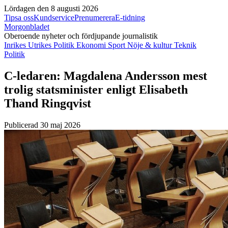
Lördagen den 8 augusti 2026
Tipsa oss
Kundservice
Prenumerera
E-tidning
Morgonbladet
Oberoende nyheter och fördjupande journalistik
Inrikes
Utrikes
Politik
Ekonomi
Sport
Nöje & kultur
Teknik
Politik
C-ledaren: Magdalena Andersson mest
trolig statsminister enligt Elisabeth
Thand Ringqvist
Publicerad 30 maj 2026