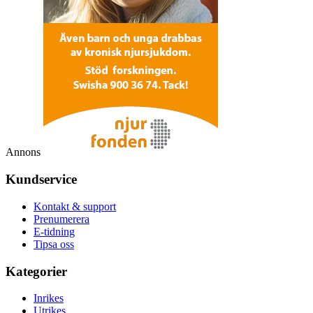
Annons
Kundservice
Kontakt & support
Prenumerera
E-tidning
Tipsa oss
Kategorier
Inrikes
Utrikes