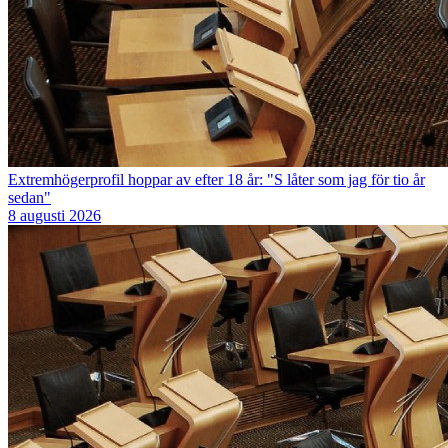
Extremhögerprofil hoppar av efter 18 år: "S låter som jag för tio år
sedan"
8 augusti 2026