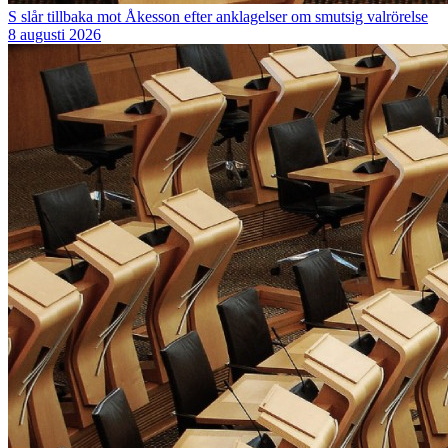
S slår tillbaka mot Åkesson efter anklagelser om smutsig valrörelse
8 augusti 2026