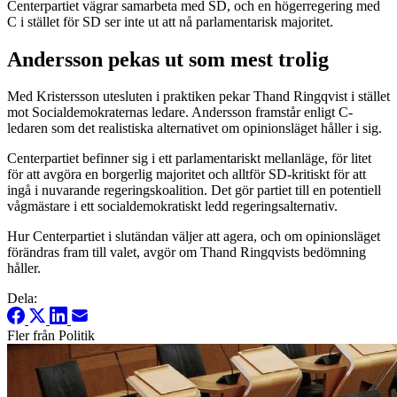
Centerpartiet vägrar samarbeta med SD, och en högerregering med
C i stället för SD ser inte ut att nå parlamentarisk majoritet.
Andersson pekas ut som mest trolig
Med Kristersson utesluten i praktiken pekar Thand Ringqvist i stället
mot Socialdemokraternas ledare. Andersson framstår enligt C-
ledaren som det realistiska alternativet om opinionsläget håller i sig.
Centerpartiet befinner sig i ett parlamentariskt mellanläge, för litet
för att avgöra en borgerlig majoritet och alltför SD-kritiskt för att
ingå i nuvarande regeringskoalition. Det gör partiet till en potentiell
vågmästare i ett socialdemokratiskt ledd regeringsalternativ.
Hur Centerpartiet i slutändan väljer att agera, och om opinionsläget
förändras fram till valet, avgör om Thand Ringqvists bedömning
håller.
Dela:
Fler från Politik