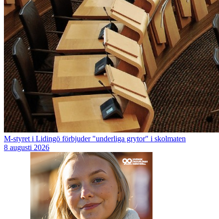
M-styret i Lidingö förbjuder "underliga grytor" i skolmaten
8 augusti 2026