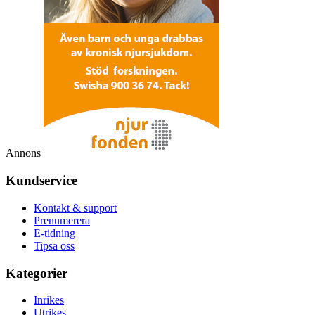
Annons
Kundservice
Kontakt & support
Prenumerera
E-tidning
Tipsa oss
Kategorier
Inrikes
Utrikes