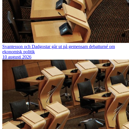
Svantesson och Dadgostar går ut på gemensam debatturné om
ekonomisk politik
10 augusti 2026