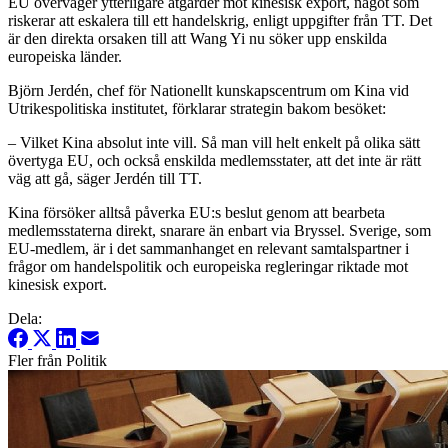
EU överväger ytterligare åtgärder mot kinesisk export, något som
riskerar att eskalera till ett handelskrig, enligt uppgifter från TT. Det
är den direkta orsaken till att Wang Yi nu söker upp enskilda
europeiska länder.
Björn Jerdén, chef för Nationellt kunskapscentrum om Kina vid
Utrikespolitiska institutet, förklarar strategin bakom besöket:
– Vilket Kina absolut inte vill. Så man vill helt enkelt på olika sätt
övertyga EU, och också enskilda medlemsstater, att det inte är rätt
väg att gå, säger Jerdén till TT.
Kina försöker alltså påverka EU:s beslut genom att bearbeta
medlemsstaterna direkt, snarare än enbart via Bryssel. Sverige, som
EU-medlem, är i det sammanhanget en relevant samtalspartner i
frågor om handelspolitik och europeiska regleringar riktade mot
kinesisk export.
Dela:
Fler från Politik