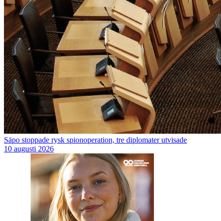
Säpo stoppade rysk spionoperation, tre diplomater utvisade
10 augusti 2026