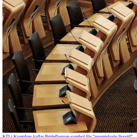
KD i Kramfors kallar Prideflaggan symbol för "promiskuös livsstil"