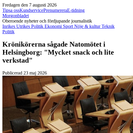
Fredagen den 7 augusti 2026
Tipsa oss
Kundservice
Prenumerera
E-tidning
Morgonbladet
Oberoende nyheter och fördjupande journalistik
Inrikes
Utrikes
Politik
Ekonomi
Sport
Nöje & kultur
Teknik
Politik
Krönikörerna sågade Natomötet i
Helsingborg: "Mycket snack och lite
verkstad"
Publicerad 23 maj 2026