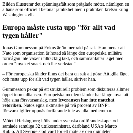
Bilden illustrerar det spänningsfält som präglade mötet, nämligen en
allians som officiellt betonar jämlikhet men i praktiken kretsar kring
Washingtons vilja.
Europa måste rusta upp "för allt vad
tygen håller"
Jonas Gummesson på Fokus är än mer rakt på sak. Han menar att
Nato som organisation är hotad så länge den europeiska militära
förmågan inte växer i tillräcklig takt, och sammanfattar läget med
orden "mycket snack och lite verkstad".
– För europeiska länder finns det bara en sak att göra: Att gilla läget
och rusta upp för allt vad tygen håller, skriver han.
Gummesson pekar på ett strukturellt problem som diskuteras alltmer
öppet inom alliansen. Europeiska medlemsländer har länge lovat att
höja sina försvarsanslag, men
leveransen har inte matchat
retoriken
. Natos egna riktmärke på två procent av BNP i
försvarsutgifter uppnås fortfarande inte av alla medlemmar.
Mötet i Helsingborg hölls under svenska ordförandeskapet och
samlade samtliga 32 utrikesministrar, däribland USA:s Marco
Rubio. Att Sverige stod värd för ett möte av den digniteten