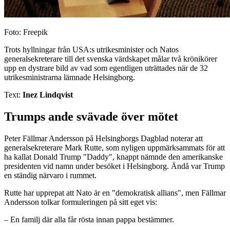
Foto: Freepik
Trots hyllningar från USA:s utrikesminister och Natos
generalsekreterare till det svenska värdskapet målar två krönikörer
upp en dystrare bild av vad som egentligen uträttades när de 32
utrikesministrarna lämnade Helsingborg.
Text:
Inez Lindqvist
Trumps ande svävade över mötet
Peter Fällmar Andersson på Helsingborgs Dagblad noterar att
generalsekreterare Mark Rutte, som nyligen uppmärksammats för att
ha kallat Donald Trump "Daddy", knappt nämnde den amerikanske
presidenten vid namn under besöket i Helsingborg. Ändå var Trump
en ständig närvaro i rummet.
Rutte har upprepat att Nato är en "demokratisk allians", men Fällmar
Andersson tolkar formuleringen på sitt eget vis:
– En familj där alla får rösta innan pappa bestämmer.