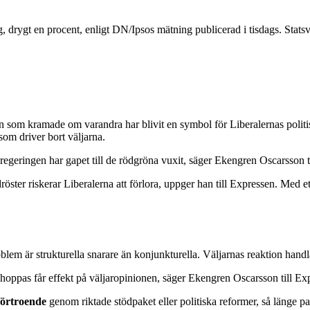
g, drygt en procent, enligt DN/Ipsos mätning publicerad i tisdags. Stat
som kramade om varandra har blivit en symbol för Liberalernas politi
som driver bort väljarna.
regeringen har gapet till de rödgröna vuxit, säger Ekengren Oscarsson t
dröster riskerar Liberalerna att förlora, uppger han till Expressen. Med e
oblem är strukturella snarare än konjunkturella. Väljarnas reaktion handl
n hoppas får effekt på väljaropinionen, säger Ekengren Oscarsson till Ex
 förtroende
genom riktade stödpaket eller politiska reformer, så länge p