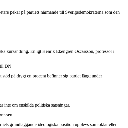
svetare pekar på partiets närmande till Sverigedemokraterna som den
ska kursändring. Enligt Henrik Ekengren Oscarsson, professor i
ill DN.
tt stöd på drygt en procent befinner sig partiet långt under
ar inte om enskilda politiska satsningar.
pressen.
artiets grundläggande ideologiska position upplevs som oklar eller