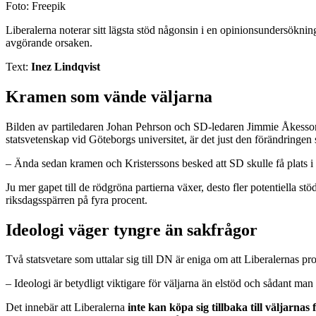
Foto: Freepik
Liberalerna noterar sitt lägsta stöd någonsin i en opinionsundersöknin
avgörande orsaken.
Text:
Inez Lindqvist
Kramen som vände väljarna
Bilden av partiledaren Johan Pehrson och SD-ledaren Jimmie Åkesson 
statsvetenskap vid Göteborgs universitet, är det just den förändringen 
– Ända sedan kramen och Kristerssons besked att SD skulle få plats i 
Ju mer gapet till de rödgröna partierna växer, desto fler potentiella stö
riksdagsspärren på fyra procent.
Ideologi väger tyngre än sakfrågor
Två statsvetare som uttalar sig till DN är eniga om att Liberalernas pr
– Ideologi är betydligt viktigare för väljarna än elstöd och sådant ma
Det innebär att Liberalerna
inte kan köpa sig tillbaka till väljarnas