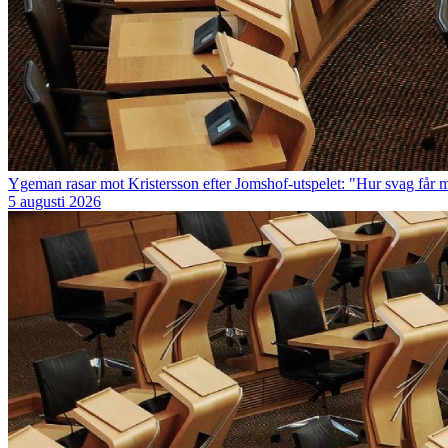
Ygeman rasar mot Kristersson efter Jomshof-utspelet: "Hur svag får 
5 augusti 2026