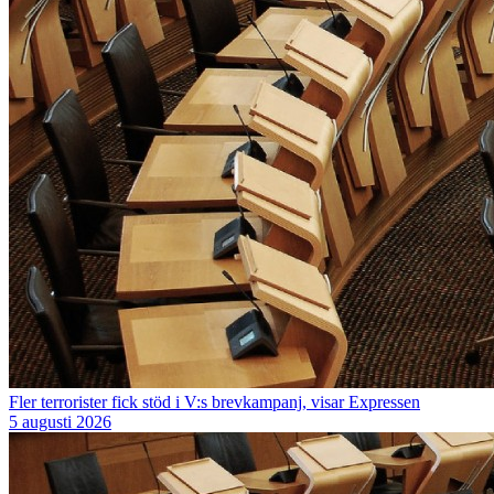
Fler terrorister fick stöd i V:s brevkampanj, visar Expressen
5 augusti 2026