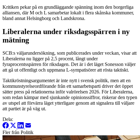
Kritiken pekar på en grundläggande spänning inom den borgerliga
alliansen, där M och L samarbetar lokalt i flera skånska kommuner,
bland annat Helsingborg och Landskrona.
Liberalerna under riksdagsspärren i ny
mätning
SCB:s väljarundersökning, som publicerades under veckan, visar att
Liberalerna nu ligger på 2,5 procent, långt under
fyraprocentsspärren för riksdagen. Det är i det läget Sonesson väljer
att gå ut offentligt och uppmana L-sympatisörer att rösta taktiskt.
Taktikröstningsargumentet är inte nytt i svensk politik, men att en
kommunstyrelseordförande från ett samarbetsparti driver det öppet
sätter press på relationerna inför valrörelsen 2026. För Liberalerna,
som redan kämpar med sjunkande opinionssiffror, riskerar den typen
av utspel att förvärra läget ytterligare genom att signalera till väljare
att partiet är på väg ut.
Dela:
Fler från Politik