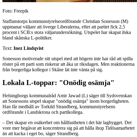
Foto: Freepik
Staffanstorps kommunstyrelseordförande Christian Sonesson (M)
uppmanar väljare att överge Liberalerna, efter att partiet fick 2,5
procent i SCB:s stora väljarundersökning. Utspelet har skapat ilska
bland skånska L-politiker.
Text:
Inez Lindqvist
Sonesson motiverade sitt utspel med att högern inte har råd att spilla
röster på ett parti som riskerar att åka ur riksdagen. Men reaktionerna
från borgerliga kollegor i Skåne lät inte vänta på sig.
Lokala L-toppar: "Onödig osämja"
Helsingborgs kommunalråd Amir Jawad (L) säger till Sydsvenskan
att Sonessons utspel skapar "onödig osämja" inom borgerligheten.
Han får medhåll av Torkild Strandberg, kommunstyrelsens
ordförande i Landskrona och partikollega.
– Det skapar en osäkerhet om hållfastheten i det här lagbygget. Det
vore mer begåvat att koncentrera sig på att hålla ihop Tidösamarbetet
än att kacka i eget bo, säger Strandberg.