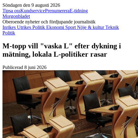
Söndagen den 9 augusti 2026
Tipsa oss
Kundservice
Prenumerera
E-tidning
Morgonbladet
Oberoende nyheter och fördjupande journalistik
Inrikes
Utrikes
Politik
Ekonomi
Sport
Nöje & kultur
Teknik
Politik
M-topp vill "vaska L" efter dykning i
mätning, lokala L-politiker rasar
Publicerad 8 juni 2026