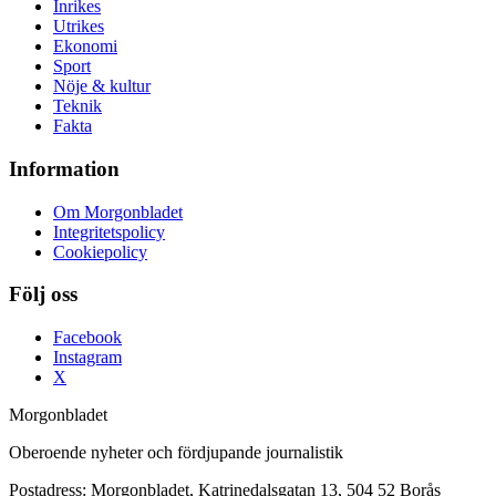
Inrikes
Utrikes
Ekonomi
Sport
Nöje & kultur
Teknik
Fakta
Information
Om Morgonbladet
Integritetspolicy
Cookiepolicy
Följ oss
Facebook
Instagram
X
Morgonbladet
Oberoende nyheter och fördjupande journalistik
Postadress: Morgonbladet, Katrinedalsgatan 13, 504 52 Borås