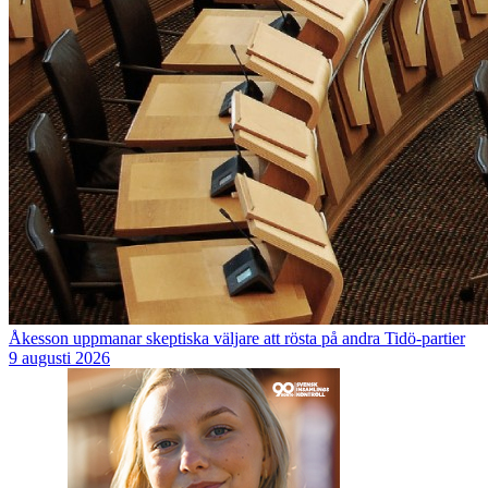
Åkesson uppmanar skeptiska väljare att rösta på andra Tidö-partier
9 augusti 2026