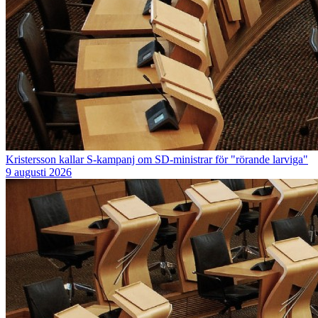
Kristersson kallar S-kampanj om SD-ministrar för "rörande larviga"
9 augusti 2026