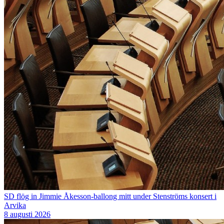
SD flög in Jimmie Åkesson-ballong mitt under Stenströms konsert i
Arvika
8 augusti 2026