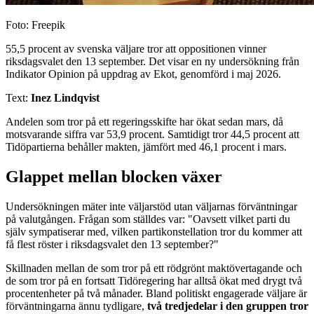
Foto: Freepik
55,5 procent av svenska väljare tror att oppositionen vinner
riksdagsvalet den 13 september. Det visar en ny undersökning från
Indikator Opinion på uppdrag av Ekot, genomförd i maj 2026.
Text:
Inez Lindqvist
Andelen som tror på ett regeringsskifte har ökat sedan mars, då
motsvarande siffra var 53,9 procent. Samtidigt tror 44,5 procent att
Tidöpartierna behåller makten, jämfört med 46,1 procent i mars.
Glappet mellan blocken växer
Undersökningen mäter inte väljarstöd utan väljarnas förväntningar
på valutgången. Frågan som ställdes var: "Oavsett vilket parti du
själv sympatiserar med, vilken partikonstellation tror du kommer att
få flest röster i riksdagsvalet den 13 september?"
Skillnaden mellan de som tror på ett rödgrönt maktövertagande och
de som tror på en fortsatt Tidöregering har alltså ökat med drygt två
procentenheter på två månader. Bland politiskt engagerade väljare är
förväntningarna ännu tydligare,
två tredjedelar i den gruppen tror