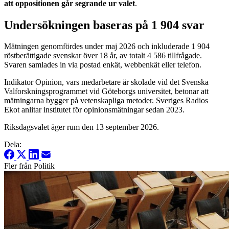
att oppositionen går segrande ur valet
.
Undersökningen baseras på 1 904 svar
Mätningen genomfördes under maj 2026 och inkluderade 1 904
röstberättigade svenskar över 18 år, av totalt 4 586 tillfrågade.
Svaren samlades in via postad enkät, webbenkät eller telefon.
Indikator Opinion, vars medarbetare är skolade vid det Svenska
Valforskningsprogrammet vid Göteborgs universitet, betonar att
mätningarna bygger på vetenskapliga metoder. Sveriges Radios
Ekot anlitar institutet för opinionsmätningar sedan 2023.
Riksdagsvalet äger rum den 13 september 2026.
Dela:
Fler från Politik