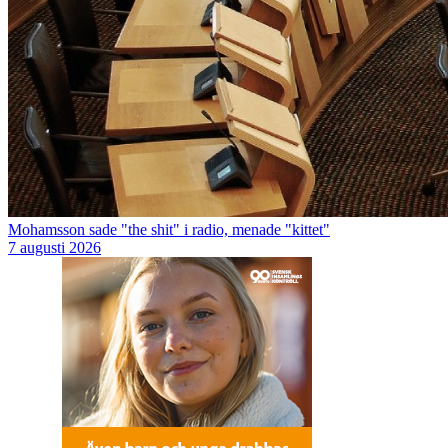
Mohamsson sade "the shit" i radio, menade "kittet"
7 augusti 2026