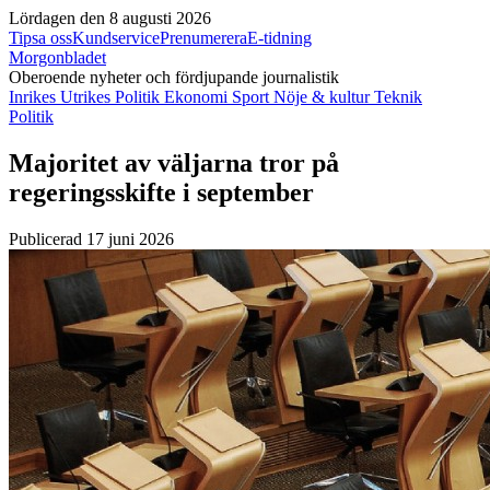
Lördagen den 8 augusti 2026
Tipsa oss
Kundservice
Prenumerera
E-tidning
Morgonbladet
Oberoende nyheter och fördjupande journalistik
Inrikes
Utrikes
Politik
Ekonomi
Sport
Nöje & kultur
Teknik
Politik
Majoritet av väljarna tror på
regeringsskifte i september
Publicerad 17 juni 2026