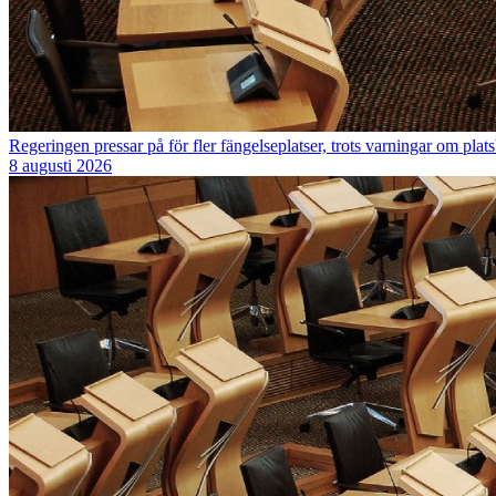
Regeringen pressar på för fler fängelseplatser, trots varningar om platsb
8 augusti 2026