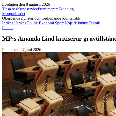
Lördagen den 8 augusti 2026
Tipsa oss
Kundservice
Prenumerera
E-tidning
Morgonbladet
Oberoende nyheter och fördjupande journalistik
Inrikes
Utrikes
Politik
Ekonomi
Sport
Nöje & kultur
Teknik
Politik
MP:s Amanda Lind kritiserar gruvtillstån
Publicerad 27 juni 2026