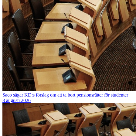
Saco sågar KD:s förslag om att ta bort pensionsrätter för studenter
8 augusti 2026