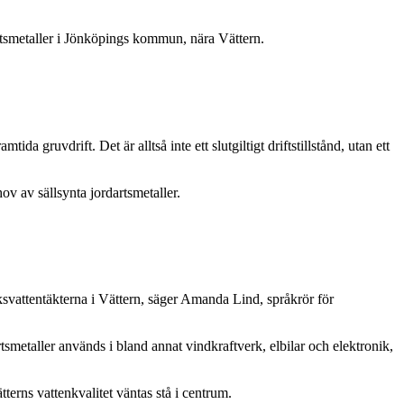
dartsmetaller i Jönköpings kommun, nära Vättern.
 gruvdrift. Det är alltså inte ett slutgiltigt driftstillstånd, utan ett
v av sällsynta jordartsmetaller.
cksvattentäkterna i Vättern, säger Amanda Lind, språkrör för
smetaller används i bland annat vindkraftverk, elbilar och elektronik,
erns vattenkvalitet väntas stå i centrum.