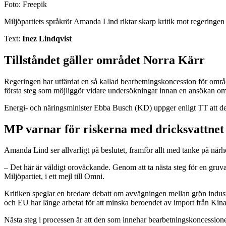
Foto: Freepik
Miljöpartiets språkrör Amanda Lind riktar skarp kritik mot regeringen e
Text:
Inez Lindqvist
Tillståndet gäller området Norra Kärr
Regeringen har utfärdat en så kallad bearbetningskoncession för området N
första steg som möjliggör vidare undersökningar innan en ansökan om 
Energi- och näringsminister Ebba Busch (KD) uppger enligt TT att den
MP varnar för riskerna med dricksvattnet
Amanda Lind ser allvarligt på beslutet, framför allt med tanke på närhe
– Det här är väldigt oroväckande. Genom att ta nästa steg för en gruva
Miljöpartiet, i ett mejl till Omni.
Kritiken speglar en bredare debatt om avvägningen mellan grön industri
och EU har länge arbetat för att minska beroendet av import från Kina
Nästa steg i processen är att den som innehar bearbetningskoncessione