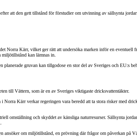
fter att den gett tillstånd för förstudier om utvinning av sällsynta jor
orra Kärr, vilket ger rätt att undersöka marken inför en eventuell framtida
miljötillstånd kan lämnas in.
 planerade gruvan kan tillgodose en stor del av Sveriges och EU:s beho
ten till Vättern, som är en av Sveriges viktigaste dricksvattentäkter.
 i Norra Kärr verkar regeringen vara beredd att ta stora risker med dri
ell omställning och skyddet av känsliga naturresurser. Sällsynta jordart
.
n ansöker om miljötillstånd, en prövning där frågor om påverkan på Vätt