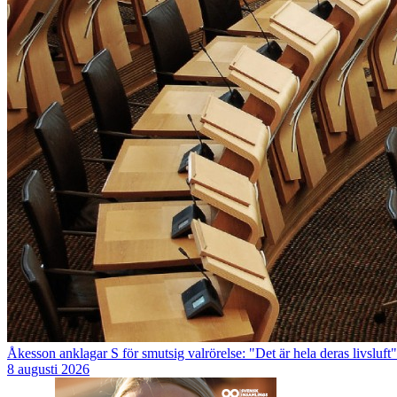
Åkesson anklagar S för smutsig valrörelse: "Det är hela deras livsluft"
8 augusti 2026