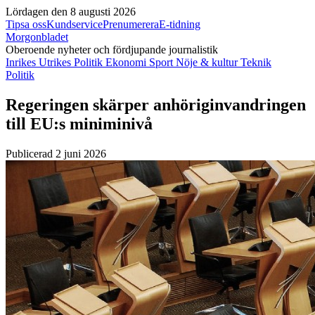
Lördagen den 8 augusti 2026
Tipsa oss
Kundservice
Prenumerera
E-tidning
Morgonbladet
Oberoende nyheter och fördjupande journalistik
Inrikes
Utrikes
Politik
Ekonomi
Sport
Nöje & kultur
Teknik
Politik
Regeringen skärper anhöriginvandringen
till EU:s miniminivå
Publicerad 2 juni 2026