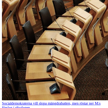
Socialdemokraterna vill slopa mängdrabatten, men röstar ner M:s
förslag i riksdagen