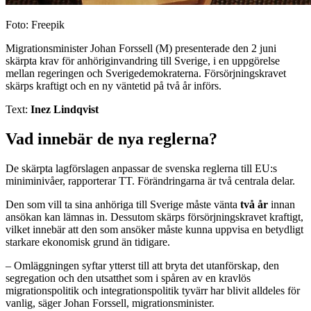
Foto: Freepik
Migrationsminister Johan Forssell (M) presenterade den 2 juni
skärpta krav för anhöriginvandring till Sverige, i en uppgörelse
mellan regeringen och Sverigedemokraterna. Försörjningskravet
skärps kraftigt och en ny väntetid på två år införs.
Text:
Inez Lindqvist
Vad innebär de nya reglerna?
De skärpta lagförslagen anpassar de svenska reglerna till EU:s
miniminivåer, rapporterar TT. Förändringarna är två centrala delar.
Den som vill ta sina anhöriga till Sverige måste vänta
två år
innan
ansökan kan lämnas in. Dessutom skärps försörjningskravet kraftigt,
vilket innebär att den som ansöker måste kunna uppvisa en betydligt
starkare ekonomisk grund än tidigare.
– Omläggningen syftar ytterst till att bryta det utanförskap, den
segregation och den utsatthet som i spåren av en kravlös
migrationspolitik och integrationspolitik tyvärr har blivit alldeles för
vanlig, säger Johan Forssell, migrationsminister.