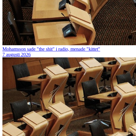
Mohamsson sade "the shit" i radio, menade "kittet"
7 augusti 2026