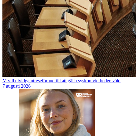
M vill utvidga utreseförbud till att gälla syskon vid hedersvåld
7 augusti 2026