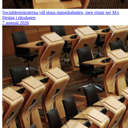
Socialdemokraterna vill slopa mängdrabatten, men röstar ner M:s
förslag i riksdagen
7 augusti 2026