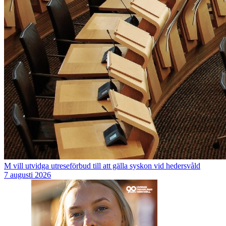
M vill utvidga utreseförbud till att gälla syskon vid hedersvåld
7 augusti 2026