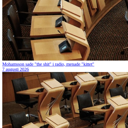
Mohamsson sade "the shit" i radio, menade "kittet"
7 augusti 2026