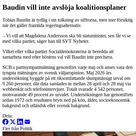
Baudin vill inte avslöja koalitionsplaner
Tobias Baudin är tydlig i sin tolkning av siffrorna, men mer försiktig
när det gäller framtida regeringsalternativ.
– Vi vill att Magdalena Andersson ska bli statsminister, sen får vi se
med vilka partier, säger han till SVT Nyheter.
Vilket eller vilka partier Socialdemokraterna är beredda att
samarbeta med efter höstens val vill Baudin inte precisera.
SCB:s partisympatimätning genomförs varje maj och anses vara den
tyngsta mätningen av svensk väljaropinion. Maj 2026 års
undersökning byggde på ett riksomfattande slumpmässigt urval om
9 260 personer, där data samlades in mellan 28 april och 28 maj via
webbenkät och telefonintervjuer. Totalt svarade 4 542 personer,
motsvarande 49 procent av urvalet. Undersökningen har genomförts
sedan 1972 och resultaten bryts ned på kön, ålder, socioekonomisk
bakgrund och utländsk eller svensk bakgrund.
Dela:
Fler från Politik