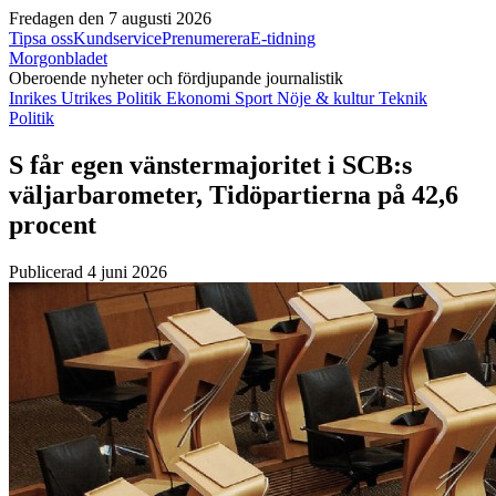
Fredagen den 7 augusti 2026
Tipsa oss
Kundservice
Prenumerera
E-tidning
Morgonbladet
Oberoende nyheter och fördjupande journalistik
Inrikes
Utrikes
Politik
Ekonomi
Sport
Nöje & kultur
Teknik
Politik
S får egen vänstermajoritet i SCB:s
väljarbarometer, Tidöpartierna på 42,6
procent
Publicerad 4 juni 2026