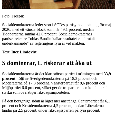
Foto: Freepik
Socialdemokraterna leder stort i SCB:s partisympatimätning för maj
2026, med ett vänsterblock som når 49,1 procent, medan
Tidöpartierna samlar 42,6 procent. Socialdemokraternas
partisekreterare Tobias Baudin kallar resultatet ett "brutalt
underkännande" av regeringens fyra år vid makten.
Text:
Inez Lindqvist
S dominerar, L riskerar att åka ut
Socialdemokraterna är det klart största partiet i mätningen med
33,9
procent
, följt av Sverigedemokraterna på 18,3 procent och
Moderaterna på 17,3 procent. Vänsterpartiet får 8,6 procent och
Miljöpartiet 6,6 procent, vilket ger de tre partierna en kombinerad
styrka som överstiger riksdagsmajoriteten.
På den borgerliga sidan är läget mer ansträngt. Centerpartiet får 6,1
procent och Kristdemokraterna 4,5 procent, medan Liberalerna
landar på 2,5 procent, under riksdagsspärren på fyra procent.