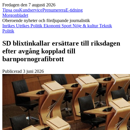
Fredagen den 7 augusti 2026
Tipsa oss
Kundservice
Prenumerera
E-tidning
Morgonbladet
Oberoende nyheter och fördjupande journalistik
Inrikes
Utrikes
Politik
Ekonomi
Sport
Nöje & kultur
Teknik
Politik
SD blixtinkallar ersättare till riksdagen
efter avgång kopplad till
barnpornografibrott
Publicerad 3 juni 2026