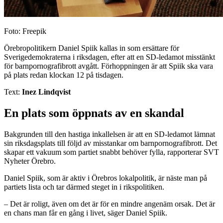
Foto: Freepik
Örebropolitikern Daniel Spiik kallas in som ersättare för
Sverigedemokraterna i riksdagen, efter att en SD-ledamot misstänkt
för barnpornografibrott avgått. Förhoppningen är att Spiik ska vara
på plats redan klockan 12 på tisdagen.
Text:
Inez Lindqvist
En plats som öppnats av en skandal
Bakgrunden till den hastiga inkallelsen är att en SD-ledamot lämnat
sin riksdagsplats till följd av misstankar om barnpornografibrott. Det
skapar ett vakuum som partiet snabbt behöver fylla, rapporterar SVT
Nyheter Örebro.
Daniel Spiik, som är aktiv i Örebros lokalpolitik, är näste man på
partiets lista och tar därmed steget in i rikspolitiken.
– Det är roligt, även om det är för en mindre angenäm orsak. Det är
en chans man får en gång i livet, säger Daniel Spiik.