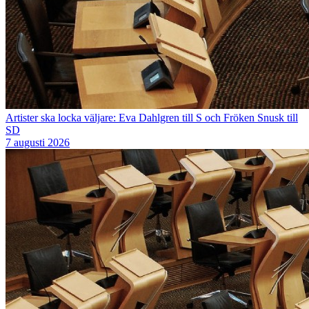
Artister ska locka väljare: Eva Dahlgren till S och Fröken Snusk till
SD
7 augusti 2026