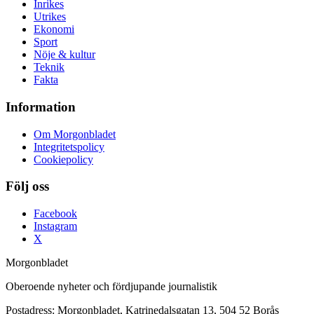
Inrikes
Utrikes
Ekonomi
Sport
Nöje & kultur
Teknik
Fakta
Information
Om Morgonbladet
Integritetspolicy
Cookiepolicy
Följ oss
Facebook
Instagram
X
Morgonbladet
Oberoende nyheter och fördjupande journalistik
Postadress: Morgonbladet, Katrinedalsgatan 13, 504 52 Borås