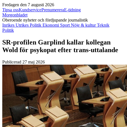
Fredagen den 7 augusti 2026
Tipsa oss
Kundservice
Prenumerera
E-tidning
Morgonbladet
Oberoende nyheter och fördjupande journalistik
Inrikes
Utrikes
Politik
Ekonomi
Sport
Nöje & kultur
Teknik
Politik
SR-profilen Garplind kallar kollegan
Wold för psykopat efter trans-uttalande
Publicerad 27 maj 2026