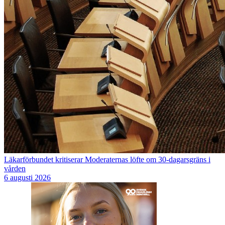
Läkarförbundet kritiserar Moderaternas löfte om 30-dagarsgräns i
vården
6 augusti 2026