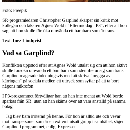
Foto: Freepik
SR-programledaren Christopher Garplind skärper sin kritik mot
kollegan och läkaren Agnes Wold i "Eftermiddag i P3", efter att hon
sagt att hon skulle försöka omvända ett barnbarn som är trans.
Text:
Inez Lindqvist
Vad sa Garplind?
Konflikten uppstod efter att Agnes Wold uttalat sig om att hon aktivt
skulle försöka omvända ett barnbarn som identifierar sig som trans.
Garplind reagerade inledningsvis med att skriva "mygga av
kärringen" på sociala medier, ett uttryck som syftar på att ta bort
någons mikrofon.
I P3-programmet förtydligar han att han inte menat att Wold borde
sparkas från SR, utan att han skäms över att vara anställd på samma
bolag.
– Jag blev bara irriterad på henne. För hon är alltid ute och vevar
mot transpersoner som är en extremt utsatt grupp i samhället, säger
Garplind i programmet, enligt Expressen.