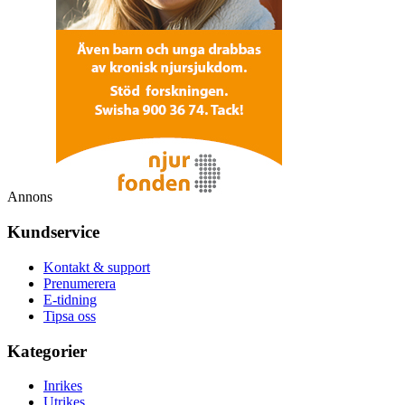
Annons
Kundservice
Kontakt & support
Prenumerera
E-tidning
Tipsa oss
Kategorier
Inrikes
Utrikes