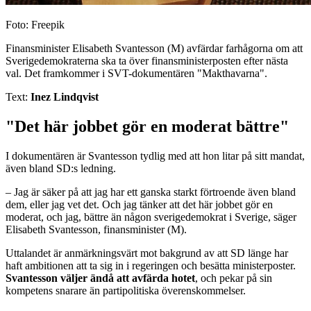
Foto: Freepik
Finansminister Elisabeth Svantesson (M) avfärdar farhågorna om att
Sverigedemokraterna ska ta över finansministerposten efter nästa
val. Det framkommer i SVT-dokumentären "Makthavarna".
Text:
Inez Lindqvist
"Det här jobbet gör en moderat bättre"
I dokumentären är Svantesson tydlig med att hon litar på sitt mandat,
även bland SD:s ledning.
– Jag är säker på att jag har ett ganska starkt förtroende även bland
dem, eller jag vet det. Och jag tänker att det här jobbet gör en
moderat, och jag, bättre än någon sverigedemokrat i Sverige, säger
Elisabeth Svantesson, finansminister (M).
Uttalandet är anmärkningsvärt mot bakgrund av att SD länge har
haft ambitionen att ta sig in i regeringen och besätta ministerposter.
Svantesson väljer ändå att avfärda hotet
, och pekar på sin
kompetens snarare än partipolitiska överenskommelser.