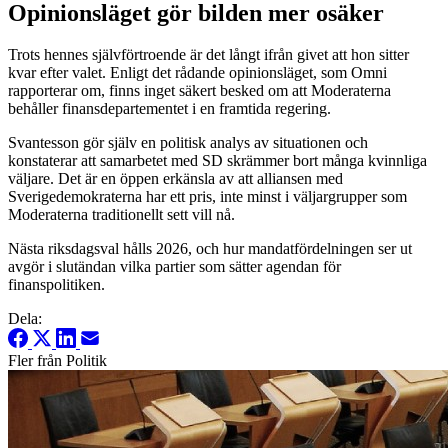
Opinionsläget gör bilden mer osäker
Trots hennes självförtroende är det långt ifrån givet att hon sitter
kvar efter valet. Enligt det rådande opinionsläget, som Omni
rapporterar om, finns inget säkert besked om att Moderaterna
behåller finansdepartementet i en framtida regering.
Svantesson gör själv en politisk analys av situationen och
konstaterar att samarbetet med SD skrämmer bort många kvinnliga
väljare. Det är en öppen erkänsla av att alliansen med
Sverigedemokraterna har ett pris, inte minst i väljargrupper som
Moderaterna traditionellt sett vill nå.
Nästa riksdagsval hålls 2026, och hur mandatfördelningen ser ut
avgör i slutändan vilka partier som sätter agendan för
finanspolitiken.
Dela:
Fler från Politik