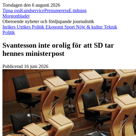
Torsdagen den 6 augusti 2026
Tipsa oss
Kundservice
Prenumerera
E-tidning
Morgonbladet
Oberoende nyheter och fördjupande journalistik
Inrikes
Utrikes
Politik
Ekonomi
Sport
Nöje & kultur
Teknik
Politik
Svantesson inte orolig för att SD tar
hennes ministerpost
Publicerad 16 juni 2026