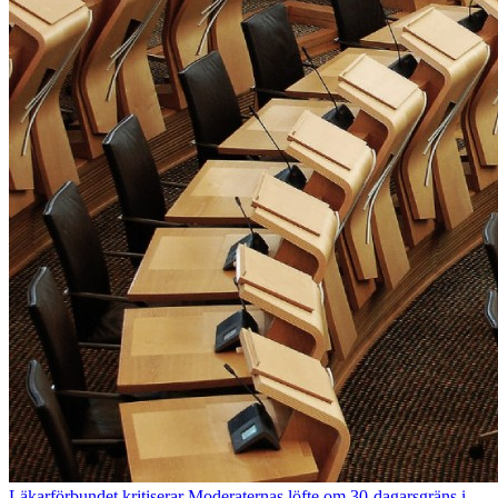
Läkarförbundet kritiserar Moderaternas löfte om 30-dagarsgräns i