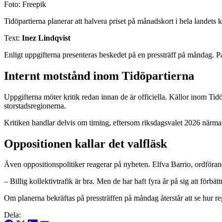
Foto: Freepik
Tidöpartierna planerar att halvera priset på månadskort i hela landets 
Text:
Inez Lindqvist
Enligt uppgifterna presenteras beskedet på en pressträff på måndag. Pa
Internt motstånd inom Tidöpartierna
Uppgifterna möter kritik redan innan de är officiella. Källor inom Tidö
storstadsregionerna.
Kritiken handlar delvis om timing, eftersom riksdagsvalet 2026 närmar 
Oppositionen kallar det valfläsk
Även oppositionspolitiker reagerar på nyheten. Elfva Barrio, ordförand
– Billig kollektivtrafik är bra. Men de har haft fyra år på sig att förbät
Om planerna bekräftas på pressträffen på måndag återstår att se hur regi
Dela: