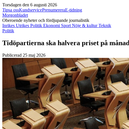
Torsdagen den 6 augusti 2026
Tipsa oss
Kundservice
Prenumerera
E-tidning
Morgonbladet
Oberoende nyheter och fördjupande journalistik
Inrikes
Utrikes
Politik
Ekonomi
Sport
Nöje & kultur
Teknik
Politik
Tidöpartierna ska halvera priset på måna
Publicerad 25 maj 2026