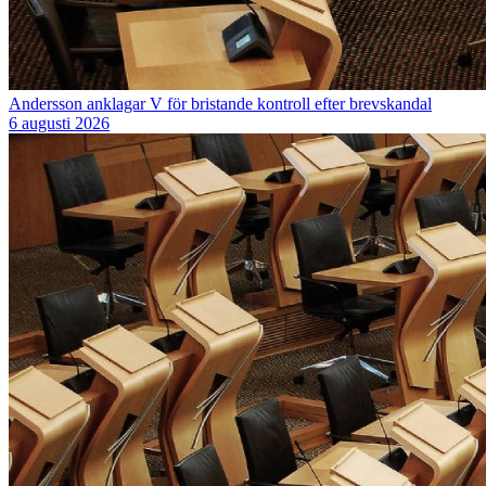
Andersson anklagar V för bristande kontroll efter brevskandal
6 augusti 2026