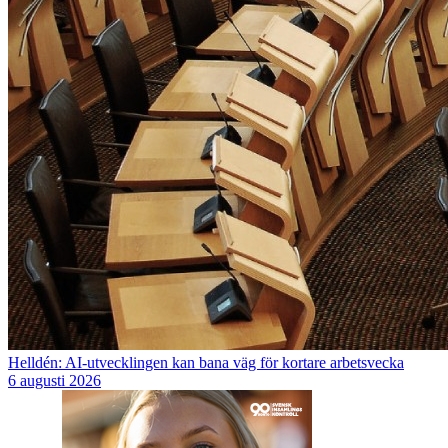
Helldén: AI-utvecklingen kan bana väg för kortare arbetsvecka
6 augusti 2026