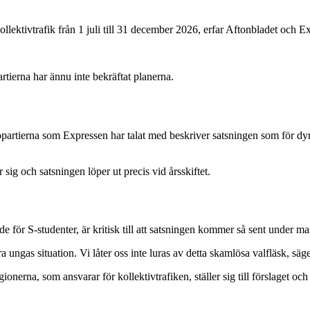
kollektivtrafik från 1 juli till 31 december 2026, erfar Aftonbladet och 
rtierna har ännu inte bekräftat planerna.
partierna som Expressen har talat med beskriver satsningen som för dyr o
sig och satsningen löper ut precis vid årsskiftet.
e för S-studenter, är kritisk till att satsningen kommer så sent under m
tra ungas situation. Vi låter oss inte luras av detta skamlösa valfläsk, säg
onerna, som ansvarar för kollektivtrafiken, ställer sig till förslaget och 