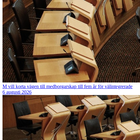
M vill korta vägen till medborgarskap till fem år för välintegrerade
6 augusti 2026