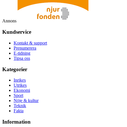
Annons
Kundservice
Kontakt & support
Prenumerera
E-tidning
Tipsa oss
Kategorier
Inrikes
Utrikes
Ekonomi
Sport
Nöje & kultur
Teknik
Fakta
Information