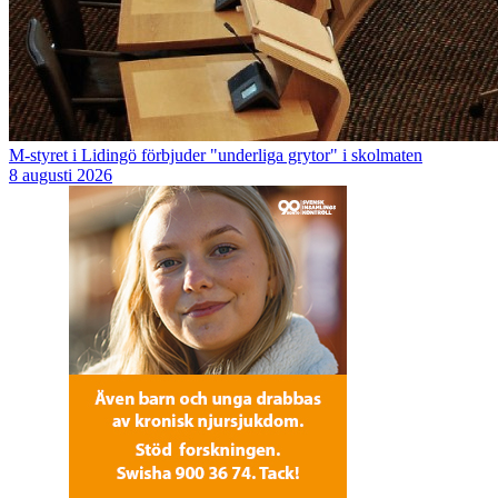
M-styret i Lidingö förbjuder "underliga grytor" i skolmaten
8 augusti 2026