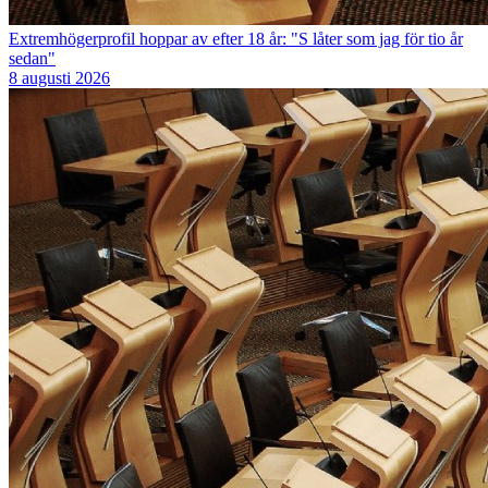
Extremhögerprofil hoppar av efter 18 år: "S låter som jag för tio år
sedan"
8 augusti 2026