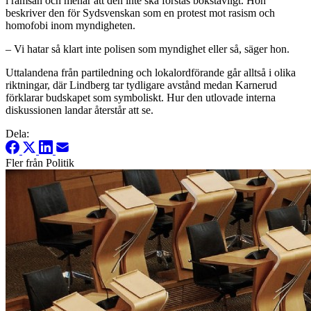
i ramsan och menar att den inte ska förstås bokstavligt. Hon
beskriver den för Sydsvenskan som en protest mot rasism och
homofobi inom myndigheten.
– Vi hatar så klart inte polisen som myndighet eller så, säger hon.
Uttalandena från partiledning och lokalordförande går alltså i olika
riktningar, där Lindberg tar tydligare avstånd medan Karnerud
förklarar budskapet som symboliskt. Hur den utlovade interna
diskussionen landar återstår att se.
Dela:
Fler från Politik