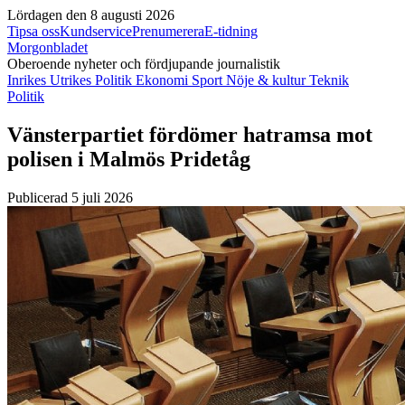
Lördagen den 8 augusti 2026
Tipsa oss
Kundservice
Prenumerera
E-tidning
Morgonbladet
Oberoende nyheter och fördjupande journalistik
Inrikes
Utrikes
Politik
Ekonomi
Sport
Nöje & kultur
Teknik
Politik
Vänsterpartiet fördömer hatramsa mot
polisen i Malmös Pridetåg
Publicerad 5 juli 2026