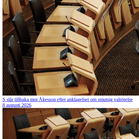
S slår tillbaka mot Åkesson efter anklagelser om smutsig valrörelse
8 augusti 2026