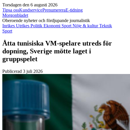
Torsdagen den 6 augusti 2026
Tipsa oss
Kundservice
Prenumerera
E-tidning
Morgonbladet
Oberoende nyheter och fördjupande journalistik
Inrikes
Utrikes
Politik
Ekonomi
Sport
Nöje & kultur
Teknik
Sport
Åtta tunisiska VM-spelare utreds för
dopning, Sverige mötte laget i
gruppspelet
Publicerad 3 juli 2026