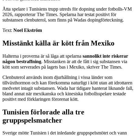
Åtta spelare i Tunisiens trupp utreds för dopning under fotbolls-VM
2026, rapporterar The Times. Spelarna har testat positivt för
substansen clenbuterol, som finns på Wadas dopingförteckning.
Text:
Noel Ekström
Misstänkt källa är kött från Mexiko
Halterna i proverna är så låga att spelarna
sannolikt inte riskerar
någon bestraffning
. Misstanken är att de fått i sig substansen via
kött som serverades på lagets bas i Mexiko, skriver The Times.
Clenbuterol används inom djurhållning i vissa länder som
tillväxthormon och kan förekomma naturligt i kött utan att idrottaren
medvetet intagit substansen. Wada har tidigare hanterat liknande fall,
bland annat när mexikanska och kinesiska fotbollsspelare testade
positivt med förklaringen förorenat kött.
Tunisien förlorade alla tre
gruppspelsmatcher
Sverige mötte Tunisien i det inledande gruppspelsmötet och vann