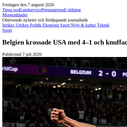
Fredagen den 7 augusti 2026
Tipsa oss
Kundservice
Prenumerera
E-tidning
Morgonbladet
Oberoende nyheter och fördjupande journalistik
Inrikes
Utrikes
Politik
Ekonomi
Sport
Nöje & kultur
Teknik
Sport
Belgien krossade USA med 4–1 och knuffad
Publicerad 7 juli 2026