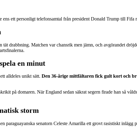
e ens ett personligt telefonsamtal från president Donald Trump till Fifa
n
n tät drabbning. Matchen var chansrik men jämn, och avgörandet dröjde
rtsfinalerna.
spela en minut
tt alldeles unikt sätt.
Den 36-årige mittfältaren fick gult kort och b
a skrikit på domaren. När England sedan säkrat segern firade han så vå
matisk storm
 den paraguayanska senatorn Celeste Amarilla ett grovt rasistiskt inlägg