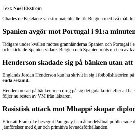
Text:
Noel Ekström
Charles de Ketelaere var stor matchhjälte för Belgien med två mål. Int
Spanien avgör mot Portugal i 91:a minute
Tidigare under kvällen möttes grannländerna Spanien och Portugal i e
och skickade Spanien vidare. Belgien och Spanien möts nu i en av kva
Henderson skadade sig på bänken utan att 
Englands Jordan Henderson kan ha skrivit in sig i fotbollshistorien på e
enda sekund.
Henderson satt på bänken men drog på sig det gula kortet efter att h
följer nu resten av VM från läktaren.
Rasistisk attack mot Mbappé skapar diplo
Efter att Frankrike besegrat Paraguay i sin åttondelsfinal publicerade
jämförelser med djur och primitiva levnadsförhållanden.