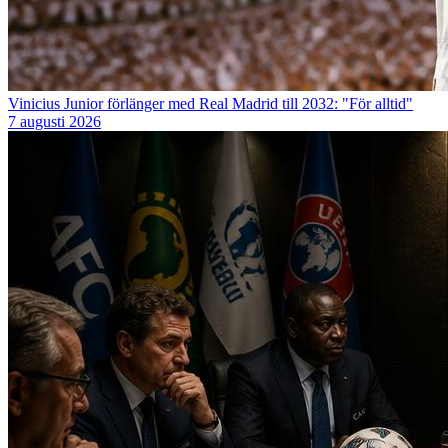
Vinicius Junior förlänger med Real Madrid till 2032: "För alltid"
7 augusti 2026