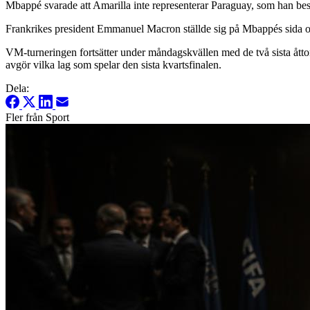
Mbappé svarade att Amarilla inte representerar Paraguay, som han bes
Frankrikes president Emmanuel Macron ställde sig på Mbappés sida och 
VM-turneringen fortsätter under måndagskvällen med de två sista åt
avgör vilka lag som spelar den sista kvartsfinalen.
Dela:
Fler från Sport