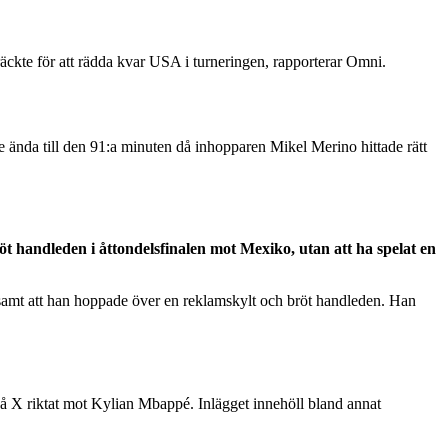
 räckte för att rädda kvar USA i turneringen, rapporterar Omni.
 ända till den 91:a minuten då inhopparen Mikel Merino hittade rätt
röt handleden i åttondelsfinalen mot Mexiko, utan att ha spelat en
ldsamt att han hoppade över en reklamskylt och bröt handleden. Han
 på X riktat mot Kylian Mbappé. Inlägget innehöll bland annat