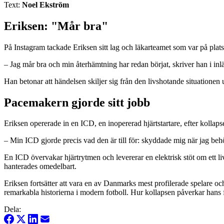
Text:
Noel Ekström
Eriksen: "Mår bra"
På Instagram tackade Eriksen sitt lag och läkarteamet som var på plat
– Jag mår bra och min återhämtning har redan börjat, skriver han i inl
Han betonar att händelsen skiljer sig från den livshotande situatione
Pacemakern gjorde sitt jobb
Eriksen opererade in en ICD, en inopererad hjärtstartare, efter kolla
– Min ICD gjorde precis vad den är till för: skyddade mig när jag beh
En ICD övervakar hjärtrytmen och levererar en elektrisk stöt om ett li
hanterades omedelbart.
Eriksen fortsätter att vara en av Danmarks mest profilerade spelare o
remarkabla historierna i modern fotboll. Hur kollapsen påverkar hans 
Dela: