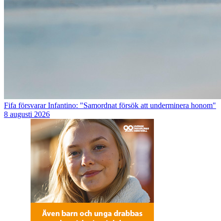
Fifa försvarar Infantino: "Samordnat försök att underminera honom"
8 augusti 2026