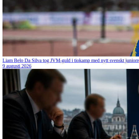
Liam Belo Da Silva tog JVM-guld i tiokamp med nytt svenskt junior
9 augusti 2026