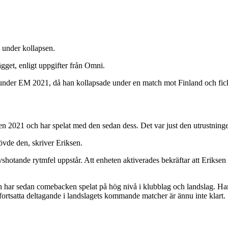
s under kollapsen.
ägget, enligt uppgifter från Omni.
n under EM 2021, då han kollapsade under en match mot Finland och fick 
psen 2021 och har spelat med den sedan dess. Det var just den utrustnin
övde den, skriver Eriksen.
vshotande rytmfel uppstår. Att enheten aktiverades bekräftar att Eriksen 
ch har sedan comebacken spelat på hög nivå i klubblag och landslag. Han
fortsatta deltagande i landslagets kommande matcher är ännu inte klart.