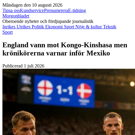
Måndagen den 10 augusti 2026
Tipsa oss
Kundservice
Prenumerera
E-tidning
Morgonbladet
Oberoende nyheter och fördjupande journalistik
Inrikes
Utrikes
Politik
Ekonomi
Sport
Nöje & kultur
Teknik
Sport
England vann mot Kongo-Kinshasa men
krönikörerna varnar inför Mexiko
Publicerad 1 juli 2026