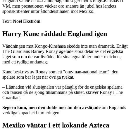
England vände ett 0–1-underläge till seger mot Kongo-Kinshasa i
VM, men prestationen väcker oro snarare än jubel hos landets
sportskribenter inför åttondelsfinalen mot Mexiko.
Text:
Noel Ekström
Harry Kane räddade England igen
Vändningen mot Kongo-Kinshasa skedde inte utan dramatik. Enligt
The Guardians Barney Ronay agerade stora delar av det engelska
laget som om de var livrädda för sina egna fötter under matchen,
med ett tydligt undantag.
Kane beskrivs av Ronay som ett "one-man-national team", den
spelare som bar laget när övriga tvekat.
– Lättnaden vid slutsignalen var påtaglig för de engelska spelarna
och fansen då de sjöng tillsammans på slutet, skriver Ronay i The
Guardian.
Segern kom, men den dolde mer än den avslöjade
om Englands
verkliga kapacitet i turneringen.
Mexiko väntar i ett kokande Azteca