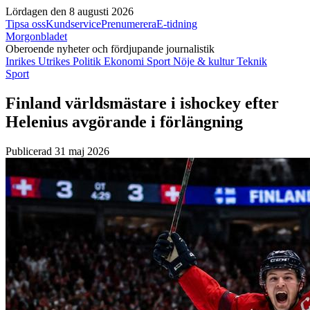
Lördagen den 8 augusti 2026
Tipsa oss
Kundservice
Prenumerera
E-tidning
Morgonbladet
Oberoende nyheter och fördjupande journalistik
Inrikes
Utrikes
Politik
Ekonomi
Sport
Nöje & kultur
Teknik
Sport
Finland världsmästare i ishockey efter
Helenius avgörande i förlängning
Publicerad 31 maj 2026