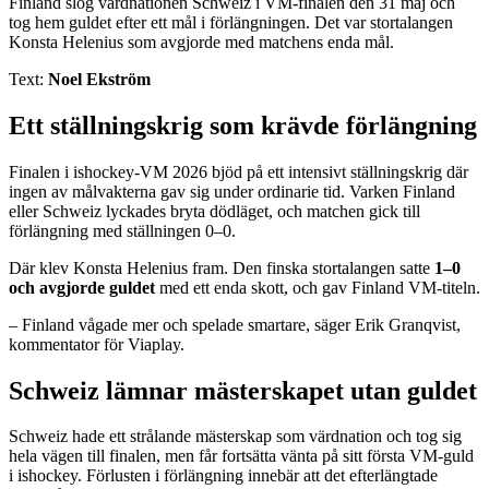
Finland slog värdnationen Schweiz i VM-finalen den 31 maj och
tog hem guldet efter ett mål i förlängningen. Det var stortalangen
Konsta Helenius som avgjorde med matchens enda mål.
Text:
Noel Ekström
Ett ställningskrig som krävde förlängning
Finalen i ishockey-VM 2026 bjöd på ett intensivt ställningskrig där
ingen av målvakterna gav sig under ordinarie tid. Varken Finland
eller Schweiz lyckades bryta dödläget, och matchen gick till
förlängning med ställningen 0–0.
Där klev Konsta Helenius fram. Den finska stortalangen satte
1–0
och avgjorde guldet
med ett enda skott, och gav Finland VM-titeln.
– Finland vågade mer och spelade smartare, säger Erik Granqvist,
kommentator för Viaplay.
Schweiz lämnar mästerskapet utan guldet
Schweiz hade ett strålande mästerskap som värdnation och tog sig
hela vägen till finalen, men får fortsätta vänta på sitt första VM-guld
i ishockey. Förlusten i förlängning innebär att det efterlängtade