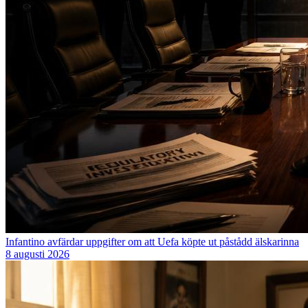
Infantino avfärdar uppgifter om att Uefa köpte ut påstådd älskarinna
8 augusti 2026