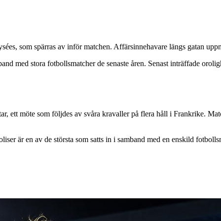
sées, som spärras av inför matchen. Affärsinnehavare längs gatan uppma
band med stora fotbollsmatcher de senaste åren. Senast inträffade oroli
, ett möte som följdes av svåra kravaller på flera håll i Frankrike. Ma
iser är en av de största som satts in i samband med en enskild fotbollsm