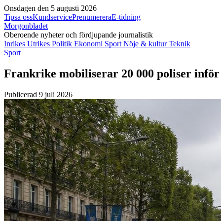
Onsdagen den 5 augusti 2026
Tipsa oss
Kundservice
Prenumerera
E-tidning
Morgonbladet
Oberoende nyheter och fördjupande journalistik
Inrikes
Utrikes
Politik
Ekonomi
Sport
Nöje & kultur
Teknik
Sport
Frankrike mobiliserar 20 000 poliser infö
Publicerad 9 juli 2026