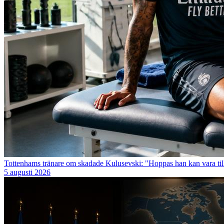
Tottenhams tränare om skadade Kulusevski: "Hoppas han kan vara till
5 augusti 2026