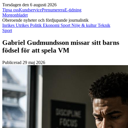
Torsdagen den 6 augusti 2026
Tipsa oss
Kundservice
Prenumerera
E-tidning
Morgonbladet
Oberoende nyheter och fördjupande journalistik
Inrikes
Utrikes
Politik
Ekonomi
Sport
Nöje & kultur
Teknik
Sport
Gabriel Gudmundsson missar sitt barns
födsel för att spela VM
Publicerad 29 maj 2026