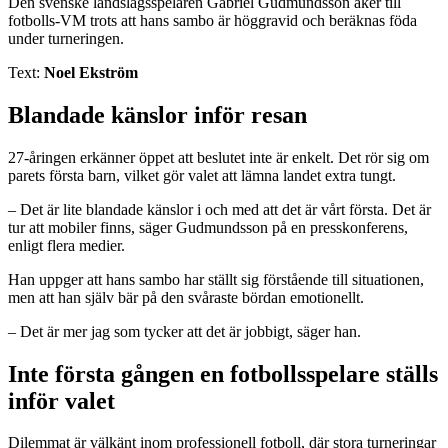
Den svenske landslagsspelaren Gabriel Gudmundsson åker till
fotbolls-VM trots att hans sambo är höggravid och beräknas föda
under turneringen.
Text:
Noel Ekström
Blandade känslor inför resan
27-åringen erkänner öppet att beslutet inte är enkelt. Det rör sig om
parets första barn, vilket gör valet att lämna landet extra tungt.
– Det är lite blandade känslor i och med att det är vårt första. Det är
tur att mobiler finns, säger Gudmundsson på en presskonferens,
enligt flera medier.
Han uppger att hans sambo har ställt sig förstående till situationen,
men att han själv bär på den svåraste bördan emotionellt.
– Det är mer jag som tycker att det är jobbigt, säger han.
Inte första gången en fotbollsspelare ställs
inför valet
Dilemmat är välkänt inom professionell fotboll, där stora turneringar