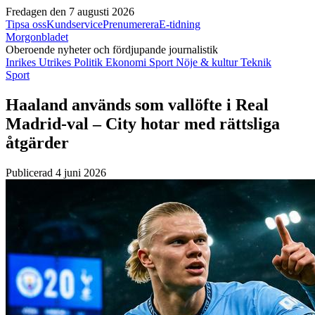
Fredagen den 7 augusti 2026
Tipsa oss
Kundservice
Prenumerera
E-tidning
Morgonbladet
Oberoende nyheter och fördjupande journalistik
Inrikes
Utrikes
Politik
Ekonomi
Sport
Nöje & kultur
Teknik
Sport
Haaland används som vallöfte i Real
Madrid-val – City hotar med rättsliga
åtgärder
Publicerad 4 juni 2026