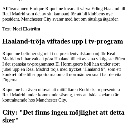
Affärsmannen Enrique Riquelme lovar att värva Erling Haaland till
Real Madrid som del av sin kampanj för att bli klubbens nye
president. Manchester City svarar med hot om rättsliga åtgärder.
Text:
Noel Ekström
Haaland-tröja viftades upp i tv-program
Riquelme befinner sig mitt i en presidentvalskampanj för Real
Madrid och har valt att göra Haaland till ett av sina viktigaste löften.
I det spanska tv-programmet El Hormiguero höll han under stort
jubel upp en Real Madrid-tröja med trycket "Haaland 9", som ett
konkret löfte till supportrarna om att norrmännen snart bär de vita
färgerna.
Riquelme har även utlovat att mittfältaren Rodri ska representera
Real Madrid under kommande säsong, trots att båda spelarna är
kontrakterade hos Manchester City.
City: "Det finns ingen möjlighet att detta
sker"