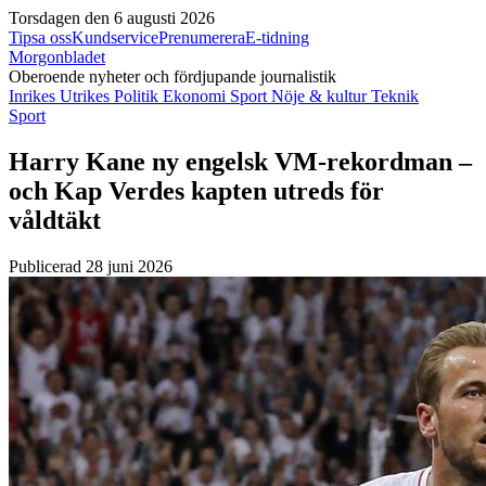
Torsdagen den 6 augusti 2026
Tipsa oss
Kundservice
Prenumerera
E-tidning
Morgonbladet
Oberoende nyheter och fördjupande journalistik
Inrikes
Utrikes
Politik
Ekonomi
Sport
Nöje & kultur
Teknik
Sport
Harry Kane ny engelsk VM-rekordman –
och Kap Verdes kapten utreds för
våldtäkt
Publicerad 28 juni 2026