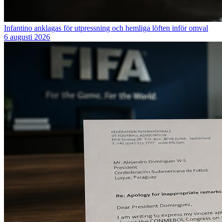
Infantino anklagas för utpressning och hemliga löften inför omval
6 augusti 2026