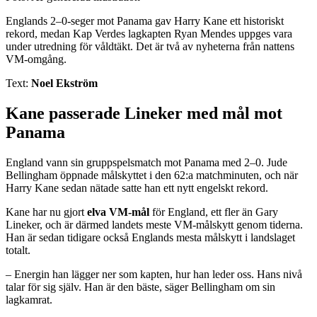
Englands 2–0-seger mot Panama gav Harry Kane ett historiskt
rekord, medan Kap Verdes lagkapten Ryan Mendes uppges vara
under utredning för våldtäkt. Det är två av nyheterna från nattens
VM-omgång.
Text:
Noel Ekström
Kane passerade Lineker med mål mot
Panama
England vann sin gruppspelsmatch mot Panama med 2–0. Jude
Bellingham öppnade målskyttet i den 62:a matchminuten, och när
Harry Kane sedan nätade satte han ett nytt engelskt rekord.
Kane har nu gjort
elva VM-mål
för England, ett fler än Gary
Lineker, och är därmed landets meste VM-målskytt genom tiderna.
Han är sedan tidigare också Englands mesta målskytt i landslaget
totalt.
– Energin han lägger ner som kapten, hur han leder oss. Hans nivå
talar för sig själv. Han är den bäste, säger Bellingham om sin
lagkamrat.