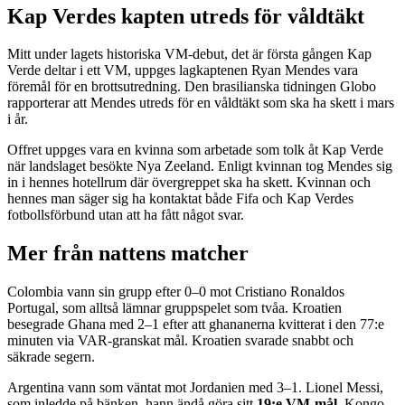
Kap Verdes kapten utreds för våldtäkt
Mitt under lagets historiska VM-debut, det är första gången Kap
Verde deltar i ett VM, uppges lagkaptenen Ryan Mendes vara
föremål för en brottsutredning. Den brasilianska tidningen Globo
rapporterar att Mendes utreds för en våldtäkt som ska ha skett i mars
i år.
Offret uppges vara en kvinna som arbetade som tolk åt Kap Verde
när landslaget besökte Nya Zeeland. Enligt kvinnan tog Mendes sig
in i hennes hotellrum där övergreppet ska ha skett. Kvinnan och
hennes man säger sig ha kontaktat både Fifa och Kap Verdes
fotbollsförbund utan att ha fått något svar.
Mer från nattens matcher
Colombia vann sin grupp efter 0–0 mot Cristiano Ronaldos
Portugal, som alltså lämnar gruppspelet som tvåa. Kroatien
besegrade Ghana med 2–1 efter att ghananerna kvitterat i den 77:e
minuten via VAR-granskat mål. Kroatien svarade snabbt och
säkrade segern.
Argentina vann som väntat mot Jordanien med 3–1. Lionel Messi,
som inledde på bänken, hann ändå göra sitt
19:e VM-mål
. Kongo-