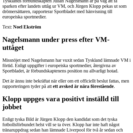
Tysklands förbundskapten Julian Nagelsmann är på väg att få
sparken efter landets uttåg ur VM, och Jürgen Klopp pekas ut som
drömersättaren, rapporterar Sportbladet med hänvisning till
europeiska sportmedier.
Text:
Noel Ekström
Nagelsmann under press efter VM-
uttåget
Missnöjet med Nagelsmann har vuxit sedan Tyskland lämnade VM i
förtid. Enligt uppgifter i europeiska sportmedier, återgivna av
Sportbladet, är förbundskaptenens position nu allvarligt hotad.
Det är ännu inte bekräftat när eller om ett officiellt beslut fattas, men
rapporteringen tyder på att
ett avsked är nära förestående
.
Klopp uppges vara positivt inställd till
jobbet
Enligt tyska Bild är Jürgen Klopp den kandidat som det tyska
fotbollsförbundet helst vill se ta över. Klopp har inte haft något
tränaruppdrag sedan han lämnade Liverpool för två år sedan och