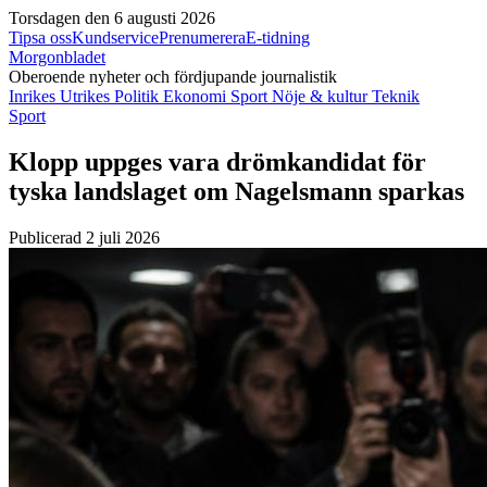
Torsdagen den 6 augusti 2026
Tipsa oss
Kundservice
Prenumerera
E-tidning
Morgonbladet
Oberoende nyheter och fördjupande journalistik
Inrikes
Utrikes
Politik
Ekonomi
Sport
Nöje & kultur
Teknik
Sport
Klopp uppges vara drömkandidat för
tyska landslaget om Nagelsmann sparkas
Publicerad 2 juli 2026