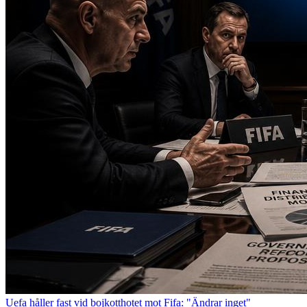
Uefa håller fast vid bojkotthotet mot Fifa: "Ändrar inget"