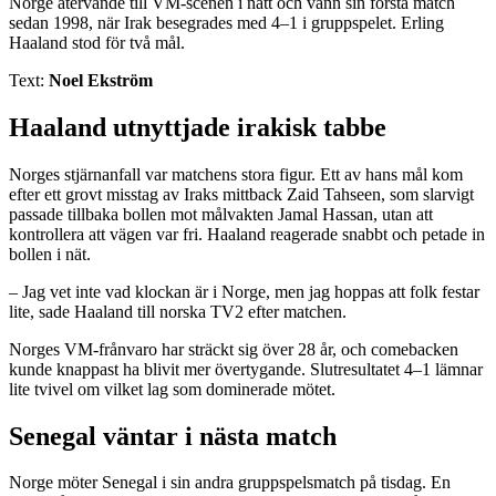
Norge återvände till VM-scenen i natt och vann sin första match
sedan 1998, när Irak besegrades med 4–1 i gruppspelet. Erling
Haaland stod för två mål.
Text:
Noel Ekström
Haaland utnyttjade irakisk tabbe
Norges stjärnanfall var matchens stora figur. Ett av hans mål kom
efter ett grovt misstag av Iraks mittback Zaid Tahseen, som slarvigt
passade tillbaka bollen mot målvakten Jamal Hassan, utan att
kontrollera att vägen var fri. Haaland reagerade snabbt och petade in
bollen i nät.
– Jag vet inte vad klockan är i Norge, men jag hoppas att folk festar
lite, sade Haaland till norska TV2 efter matchen.
Norges VM-frånvaro har sträckt sig över 28 år, och comebacken
kunde knappast ha blivit mer övertygande. Slutresultatet 4–1 lämnar
lite tvivel om vilket lag som dominerade mötet.
Senegal väntar i nästa match
Norge möter Senegal i sin andra gruppspelsmatch på tisdag. En