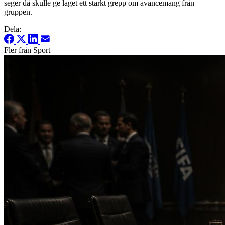
seger då skulle ge laget ett starkt grepp om avancemang från
gruppen.
Dela:
Fler från Sport