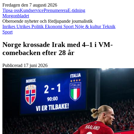
Fredagen den 7 augusti 2026
Tipsa oss
Kundservice
Prenumerera
E-tidning
Morgonbladet
Oberoende nyheter och fördjupande journalistik
Inrikes
Utrikes
Politik
Ekonomi
Sport
Nöje & kultur
Teknik
Sport
Norge krossade Irak med 4–1 i VM-
comebacken efter 28 år
Publicerad 17 juni 2026