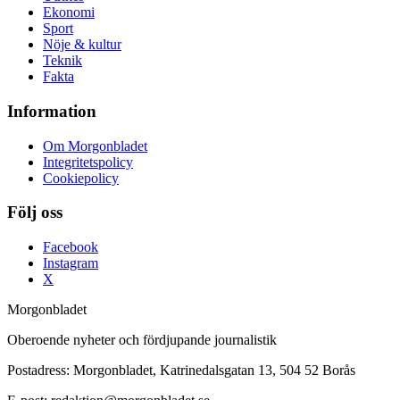
Ekonomi
Sport
Nöje & kultur
Teknik
Fakta
Information
Om Morgonbladet
Integritetspolicy
Cookiepolicy
Följ oss
Facebook
Instagram
X
Morgonbladet
Oberoende nyheter och fördjupande journalistik
Postadress: Morgonbladet, Katrinedalsgatan 13, 504 52 Borås