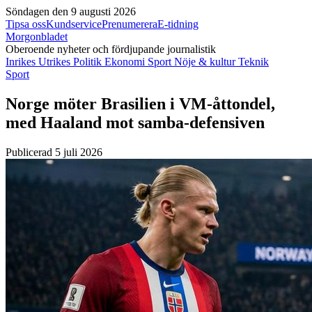
Söndagen den 9 augusti 2026
Tipsa oss
Kundservice
Prenumerera
E-tidning
Morgonbladet
Oberoende nyheter och fördjupande journalistik
Inrikes
Utrikes
Politik
Ekonomi
Sport
Nöje & kultur
Teknik
Sport
Norge möter Brasilien i VM-åttondel,
med Haaland mot samba-defensiven
Publicerad 5 juli 2026