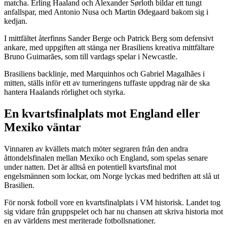
matcha. Erling Haaland och Alexander Sørloth bildar ett tungt
anfallspar, med Antonio Nusa och Martin Ødegaard bakom sig i
kedjan.
I mittfältet återfinns Sander Berge och Patrick Berg som defensivt
ankare, med uppgiften att stänga ner Brasiliens kreativa mittfältare
Bruno Guimarães, som till vardags spelar i Newcastle.
Brasiliens backlinje, med Marquinhos och Gabriel Magalhães i
mitten, ställs inför ett av turneringens tuffaste uppdrag när de ska
hantera Haalands rörlighet och styrka.
En kvartsfinalplats mot England eller
Mexiko väntar
Vinnaren av kvällets match möter segraren från den andra
åttondelsfinalen mellan Mexiko och England, som spelas senare
under natten. Det är alltså en potentiell kvartsfinal mot
engelsmännen som lockar, om Norge lyckas med bedriften att slå ut
Brasilien.
För norsk fotboll vore en kvartsfinalplats i VM historisk. Landet tog
sig vidare från gruppspelet och har nu chansen att skriva historia mot
en av världens mest meriterade fotbollsnationer.