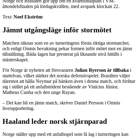
Norge och Brasilien gör upp om en kvartsfinalplats i VM-
åttondelsfinalen på lördagskvällen, med avspark klockan 22.
Text:
Noel Ekström
Jämnt utgångsläge inför stormötet
Matchen räknas som en av turneringens första riktiga stormatcher,
och enligt Omnis bevakning pekar formen inför mötet mot en jämn
tillställning. Båda lagen har presterat på liknande nivå hittills i
mästerskapet.
För Norge är nyheten att försvararen
Julian Ryerson är tillbaka
i
startelvan, vilket stärker det norska defensivspelet. Brasilien väljer
däremot att hålla Neymar på bänken även i denna match, och förlitar
sig i stället på ett anfallstrident bestående av Vinícius Júnior,
Matheus Cunha och den unge Rayan.
– Det kan bli en jämn match, skriver Daniel Persson i Omnis
liverapportering.
Haaland leder norsk stjärnparad
Norge ställer upp med ett anfallsspel som få lag i turneringen kan