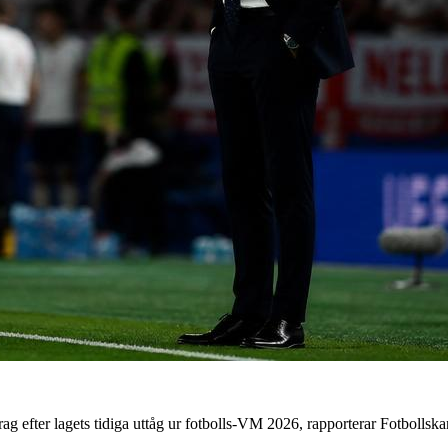
g efter lagets tidiga uttåg ur fotbolls-VM 2026, rapporterar Fotbollska