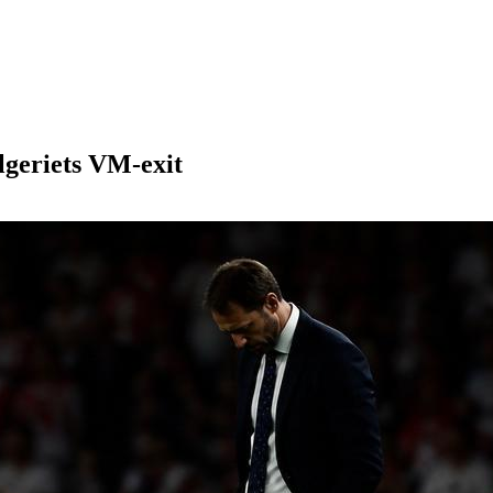
lgeriets VM-exit