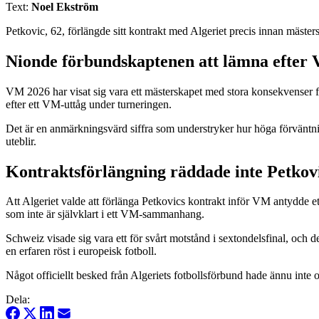
Text:
Noel Ekström
Petkovic, 62, förlängde sitt kontrakt med Algeriet precis innan mäster
Nionde förbundskaptenen att lämna efter 
VM 2026 har visat sig vara ett mästerskapet med stora konsekvenser 
efter ett VM-uttåg under turneringen.
Det är en anmärkningsvärd siffra som understryker hur höga förväntning
uteblir.
Kontraktsförlängning räddade inte Petkov
Att Algeriet valde att förlänga Petkovics kontrakt inför VM antydde ett
som inte är självklart i ett VM-sammanhang.
Schweiz visade sig vara ett för svårt motstånd i sextondelsfinal, och d
en erfaren röst i europeisk fotboll.
Något officiellt besked från Algeriets fotbollsförbund hade ännu inte 
Dela: