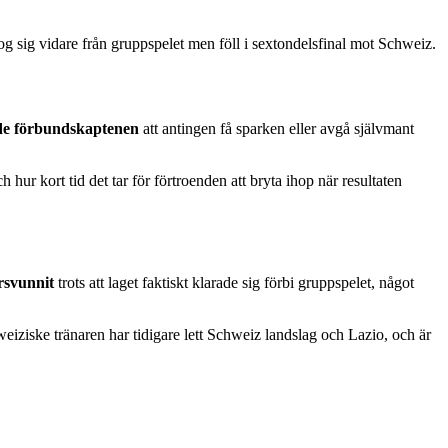
og sig vidare från gruppspelet men föll i sextondelsfinal mot Schweiz.
de förbundskaptenen
att antingen få sparken eller avgå självmant
ur kort tid det tar för förtroenden att bryta ihop när resultaten
rsvunnit
trots att laget faktiskt klarade sig förbi gruppspelet, något
weiziske tränaren har tidigare lett Schweiz landslag och Lazio, och är