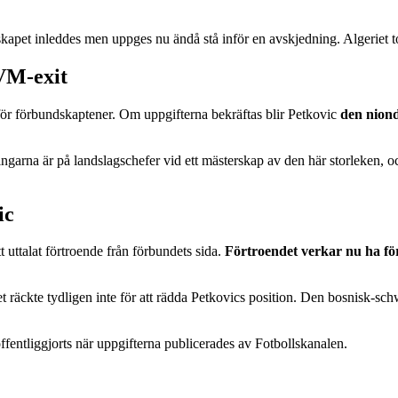
skapet inleddes men uppges nu ändå stå inför en avskjedning. Algeriet t
VM-exit
för förbundskaptener. Om uppgifterna bekräftas blir Petkovic
den nion
arna är på landslagschefer vid ett mästerskap av den här storleken, och h
ic
 uttalat förtroende från förbundets sida.
Förtroendet verkar nu ha fö
et räckte tydligen inte för att rädda Petkovics position. Den bosnisk-sch
offentliggjorts när uppgifterna publicerades av Fotbollskanalen.