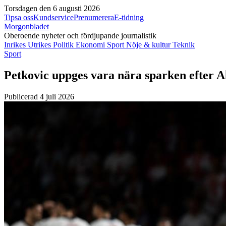
Torsdagen den 6 augusti 2026
Tipsa oss
Kundservice
Prenumerera
E-tidning
Morgonbladet
Oberoende nyheter och fördjupande journalistik
Inrikes
Utrikes
Politik
Ekonomi
Sport
Nöje & kultur
Teknik
Sport
Petkovic uppges vara nära sparken efter A
Publicerad 4 juli 2026