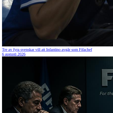
Tre av fyra svenskar vill att Infantino avgår som Fifachef
6 augusti 2026