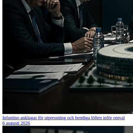
Infantino anklagas för utpressning och hemliga löften inför omval
6 augusti 2026