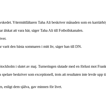
skedet. Yttermittfältaren Taha Ali beskriver månaden som en karriärhöj
ar älskat att vara här, säger Taha Ali till Fotbollskanalen.
över.
har varit den bästa sommaren i mitt liv, säger han till DN.
ckholm i slutet av maj. Turneringen slutade med en förlust mot Frankrik
pelare beskriver som exceptionell, trots att resultaten inte levde upp 
m, enligt dem själva, gav minnen för livet.