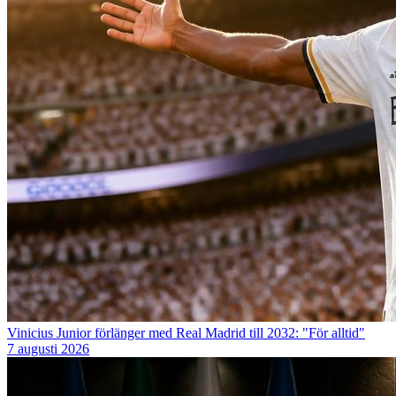
Vinicius Junior förlänger med Real Madrid till 2032: "För alltid"
7 augusti 2026