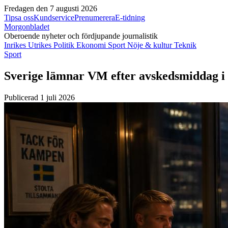
Fredagen den 7 augusti 2026
Tipsa oss
Kundservice
Prenumerera
E-tidning
Morgonbladet
Oberoende nyheter och fördjupande journalistik
Inrikes
Utrikes
Politik
Ekonomi
Sport
Nöje & kultur
Teknik
Sport
Sverige lämnar VM efter avskedsmiddag i 
Publicerad 1 juli 2026