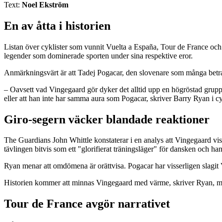
Text:
Noel Ekström
En av åtta i historien
Listan över cyklister som vunnit Vuelta a España, Tour de France och
legender som dominerade sporten under sina respektive eror.
Anmärkningsvärt är att Tadej Pogacar, den slovenare som många betrakt
– Oavsett vad Vingegaard gör dyker det alltid upp en högröstad grupp
eller att han inte har samma aura som Pogacar, skriver Barry Ryan i 
Giro-segern väcker blandade reaktioner
The Guardians John Whittle konstaterar i en analys att Vingegaard viss
tävlingen bitvis som ett "glorifierat träningsläger" för dansken och han
Ryan menar att omdömena är orättvisa. Pogacar har visserligen slagit 
Historien kommer att minnas Vingegaard med värme, skriver Ryan, men fö
Tour de France avgör narrativet