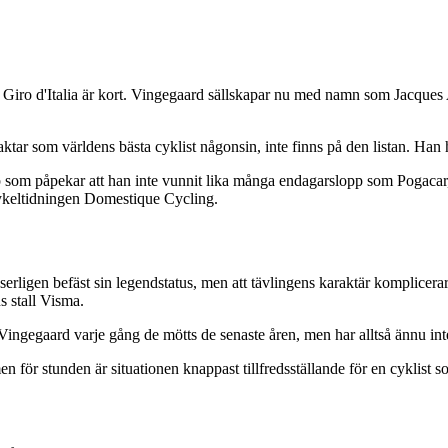
 Giro d'Italia är kort. Vingegaard sällskapar nu med namn som Jacques
ar som världens bästa cyklist någonsin, inte finns på den listan. Han 
 som påpekar att han inte vunnit lika många endagarslopp som Pogacar, e
cykeltidningen Domestique Cycling.
erligen befäst sin legendstatus, men att tävlingens karaktär komplicerar 
s stall Visma.
Vingegaard varje gång de mötts de senaste åren, men har alltså ännu in
r stunden är situationen knappast tillfredsställande för en cyklist som p