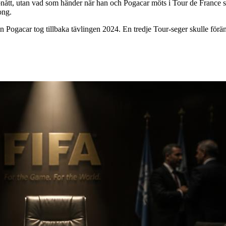
tt, utan vad som händer när han och Pogacar möts i Tour de France sen
ong.
gacar tog tillbaka tävlingen 2024. En tredje Tour-seger skulle förändra 