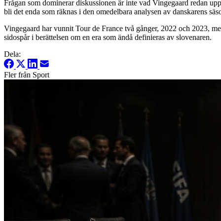
Frågan som dominerar diskussionen är inte vad Vingegaard redan uppnå
bli det enda som räknas i den omedelbara analysen av danskarens säs
Vingegaard har vunnit Tour de France två gånger, 2022 och 2023, men Po
sidospår i berättelsen om en era som ändå definieras av slovenaren.
Dela:
Fler från Sport