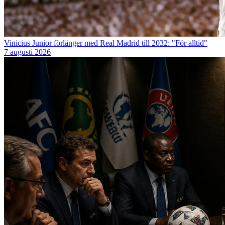
Vinicius Junior förlänger med Real Madrid till 2032: "För alltid"
7 augusti 2026