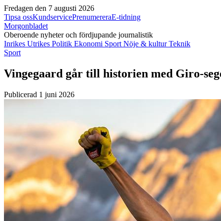
Fredagen den 7 augusti 2026
Tipsa oss
Kundservice
Prenumerera
E-tidning
Morgonbladet
Oberoende nyheter och fördjupande journalistik
Inrikes
Utrikes
Politik
Ekonomi
Sport
Nöje & kultur
Teknik
Sport
Vingegaard går till historien med Giro-se
Publicerad 1 juni 2026