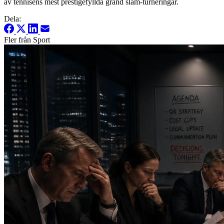
av tennisens mest prestigefyllda grand slam-turneringar.
Dela:
Fler från Sport