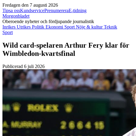
Fredagen den 7 augusti 2026
Tipsa oss
Kundservice
Prenumerera
E-tidning
Morgonbladet
Oberoende nyheter och fördjupande journalistik
Inrikes
Utrikes
Politik
Ekonomi
Sport
Nöje & kultur
Teknik
Sport
Wild card-spelaren Arthur Fery klar för
Wimbledon-kvartsfinal
Publicerad 6 juli 2026