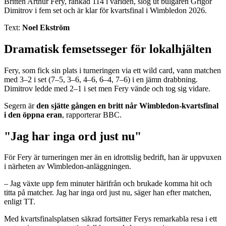
Britten Arthur Fery, rankad 114 i världen, slog ut bulgaren Grigor
Dimitrov i fem set och är klar för kvartsfinal i Wimbledon 2026.
Text:
Noel Ekström
Dramatisk femsetsseger för lokalhjälten
Fery, som fick sin plats i turneringen via ett wild card, vann matchen
med 3–2 i set (7–5, 3–6, 4–6, 6–4, 7–6) i en jämn drabbning.
Dimitrov ledde med 2–1 i set men Fery vände och tog sig vidare.
Segern är
den sjätte gången en britt når Wimbledon-kvartsfinal
i den öppna eran
, rapporterar BBC.
"Jag har inga ord just nu"
För Fery är turneringen mer än en idrottslig bedrift, han är uppvuxen
i närheten av Wimbledon-anläggningen.
– Jag växte upp fem minuter härifrån och brukade komma hit och
titta på matcher. Jag har inga ord just nu, säger han efter matchen,
enligt TT.
Med kvartsfinalsplatsen säkrad fortsätter Ferys remarkabla resa i ett