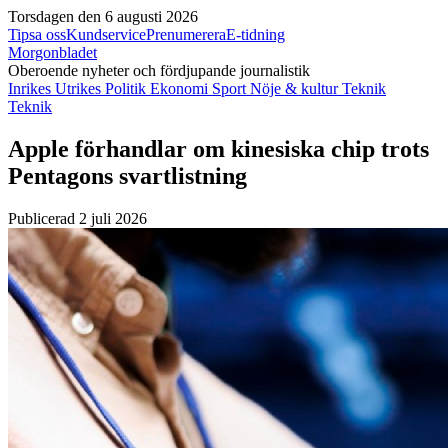
Torsdagen den 6 augusti 2026
Tipsa oss
Kundservice
Prenumerera
E-tidning
Morgonbladet
Oberoende nyheter och fördjupande journalistik
Inrikes
Utrikes
Politik
Ekonomi
Sport
Nöje & kultur
Teknik
Teknik
Apple förhandlar om kinesiska chip trots
Pentagons svartlistning
Publicerad 2 juli 2026