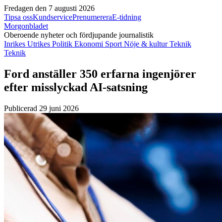
Fredagen den 7 augusti 2026
Tipsa oss
Kundservice
Prenumerera
E-tidning
Morgonbladet
Oberoende nyheter och fördjupande journalistik
Inrikes
Utrikes
Politik
Ekonomi
Sport
Nöje & kultur
Teknik
Teknik
Ford anställer 350 erfarna ingenjörer
efter misslyckad AI-satsning
Publicerad 29 juni 2026