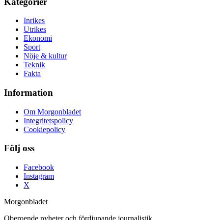
Kategorier
Inrikes
Utrikes
Ekonomi
Sport
Nöje & kultur
Teknik
Fakta
Information
Om Morgonbladet
Integritetspolicy
Cookiepolicy
Följ oss
Facebook
Instagram
X
Morgonbladet
Oberoende nyheter och fördjupande journalistik