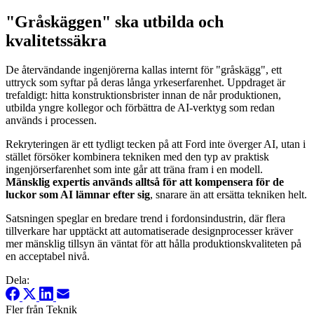
"Gråskäggen" ska utbilda och
kvalitetssäkra
De återvändande ingenjörerna kallas internt för "gråskägg", ett
uttryck som syftar på deras långa yrkeserfarenhet. Uppdraget är
trefaldigt: hitta konstruktionsbrister innan de når produktionen,
utbilda yngre kollegor och förbättra de AI-verktyg som redan
används i processen.
Rekryteringen är ett tydligt tecken på att Ford inte överger AI, utan i
stället försöker kombinera tekniken med den typ av praktisk
ingenjörserfarenhet som inte går att träna fram i en modell.
Mänsklig expertis används alltså för att kompensera för de
luckor som AI lämnar efter sig
, snarare än att ersätta tekniken helt.
Satsningen speglar en bredare trend i fordonsindustrin, där flera
tillverkare har upptäckt att automatiserade designprocesser kräver
mer mänsklig tillsyn än väntat för att hålla produktionskvaliteten på
en acceptabel nivå.
Dela:
Fler från Teknik