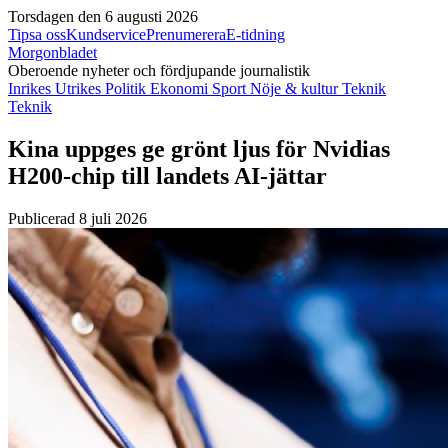
Torsdagen den 6 augusti 2026
Tipsa oss
Kundservice
Prenumerera
E-tidning
Morgonbladet
Oberoende nyheter och fördjupande journalistik
Inrikes
Utrikes
Politik
Ekonomi
Sport
Nöje & kultur
Teknik
Teknik
Kina uppges ge grönt ljus för Nvidias
H200-chip till landets AI-jättar
Publicerad 8 juli 2026