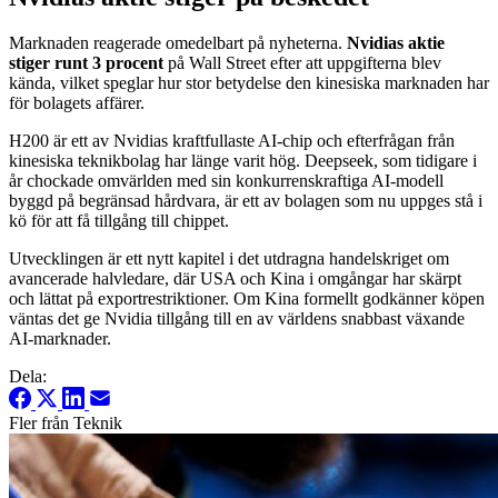
Marknaden reagerade omedelbart på nyheterna.
Nvidias aktie
stiger runt 3 procent
på Wall Street efter att uppgifterna blev
kända, vilket speglar hur stor betydelse den kinesiska marknaden har
för bolagets affärer.
H200 är ett av Nvidias kraftfullaste AI-chip och efterfrågan från
kinesiska teknikbolag har länge varit hög. Deepseek, som tidigare i
år chockade omvärlden med sin konkurrenskraftiga AI-modell
byggd på begränsad hårdvara, är ett av bolagen som nu uppges stå i
kö för att få tillgång till chippet.
Utvecklingen är ett nytt kapitel i det utdragna handelskriget om
avancerade halvledare, där USA och Kina i omgångar har skärpt
och lättat på exportrestriktioner. Om Kina formellt godkänner köpen
väntas det ge Nvidia tillgång till en av världens snabbast växande
AI-marknader.
Dela:
Fler från Teknik