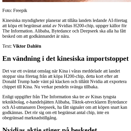
Foto: Freepik
Kinesiska myndigheter planerar att tillåta landets ledande AI-företag
att köpa ett begränsat antal av Nvidias H200-chip, uppger källor för
The Information. Alibaba, Bytedance och Deepseek ska alla ha fått
besked om att godkännandet är nära.
Text:
Viktor Dahlén
En vändning i det kinesiska importstoppet
Det var ett oväntat omslag när Kina i våras meddelade att landet
stoppar sina företag från att köpa H200-chip, detta kort efter att
Donald Trump hade vänt på klacken och tillåtit Nvidia att exportera
chippet till Kina. Nu verkar pendeln svänga tillbaka.
Enligt uppgifter från The Information ska tre av Kinas tyngsta
teknikbolag, e-handelsjätten Alibaba, Tiktok-utvecklaren Bytedance
och AI-utmanaren Deepseek, ha fått signaler om att köpen snart kan
godkännas. Det rör sig om ett begränsat antal chip, inte en
obegränsad marknadstillgång.
Nvidias aktie stiger på beskedet