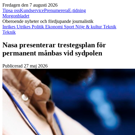
Fredagen den 7 augusti 2026
Tipsa oss
Kundservice
Prenumerera
E-tidning
Morgonbladet
Oberoende nyheter och fördjupande journalistik
Inrikes
Utrikes
Politik
Ekonomi
Sport
Nöje & kultur
Teknik
Teknik
Nasa presenterar trestegsplan för
permanent månbas vid sydpolen
Publicerad 27 maj 2026