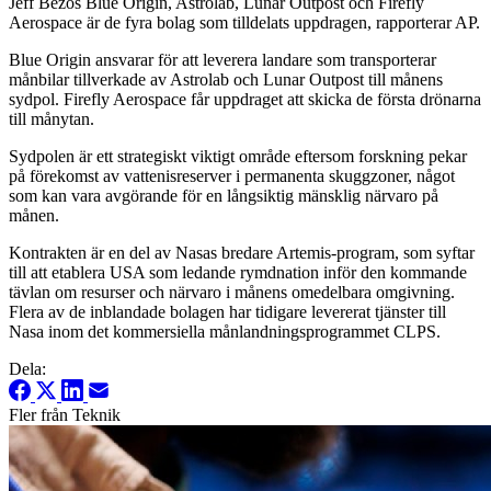
Jeff Bezos Blue Origin, Astrolab, Lunar Outpost och Firefly
Aerospace är de fyra bolag som tilldelats uppdragen, rapporterar AP.
Blue Origin ansvarar för att leverera landare som transporterar
månbilar tillverkade av Astrolab och Lunar Outpost till månens
sydpol. Firefly Aerospace får uppdraget att skicka de första drönarna
till månytan.
Sydpolen är ett strategiskt viktigt område eftersom forskning pekar
på förekomst av vattenisreserver i permanenta skuggzoner, något
som kan vara avgörande för en långsiktig mänsklig närvaro på
månen.
Kontrakten är en del av Nasas bredare Artemis-program, som syftar
till att etablera USA som ledande rymdnation inför den kommande
tävlan om resurser och närvaro i månens omedelbara omgivning.
Flera av de inblandade bolagen har tidigare levererat tjänster till
Nasa inom det kommersiella månlandningsprogrammet CLPS.
Dela:
Fler från Teknik