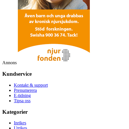
Annons
Kundservice
Kontakt & support
Prenumerera
E-tidning
Tipsa oss
Kategorier
Inrikes
Utrikes