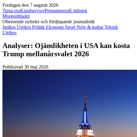
Fredagen den 7 augusti 2026
Tipsa oss
Kundservice
Prenumerera
E-tidning
Morgonbladet
Oberoende nyheter och fördjupande journalistik
Inrikes
Utrikes
Politik
Ekonomi
Sport
Nöje & kultur
Teknik
Utrikes
Analyser: Ojämlikheten i USA kan kosta
Trump mellanårsvalet 2026
Publicerad 30 maj 2026