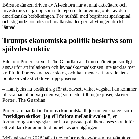
Börsuppgången driven av AI-sektorn har gynnat aktieägare och
investerare, en grupp som inte representerar en majoritet av den
amerikanska befolkningen. För hushåll med begränsat sparkapital
och stigande boende- och matkostnader ger rallyt ingen direkt
lättnad.
Trumps ekonomiska politik beskrivs som
självdestruktiv
Eduardo Porter skriver i The Guardian att Trump bär ett personligt
ansvar för att inflationen och levnadskostnadskrisen inte tacklas mer
kraftfullt. Porters analys är skarp, och han menar att presidentens
politiska val aktivt driver upp priserna.
– Han tycks ha bestämt sig för att oavsett vilket vägskäl han kommer
till ska han alltid välja den väg som leder till högre priser, skriver
Porter i The Guardian.
Porter sammanfattar Trumps ekonomiska linje som en strategi som
"verkligen skriker 'jag vill förlora mellanårsvalen'"
, en
formulering som speglar hur illa anpassad politiken anses vara inför
ett val där ekonomin traditionellt avgör utgången.
Mellanårsvalet 2026 hålls i november och avgör sammansättningen