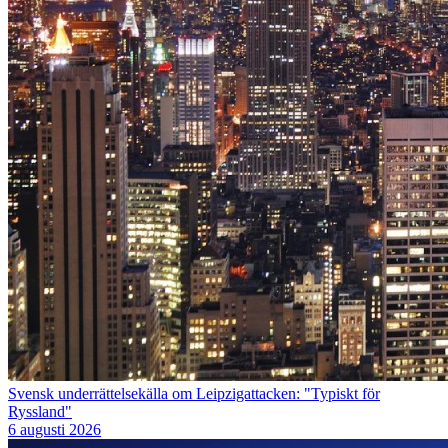
Svensk underrättelsekälla om Leipzigattacken: "Typiskt för
Ryssland"
6 augusti 2026