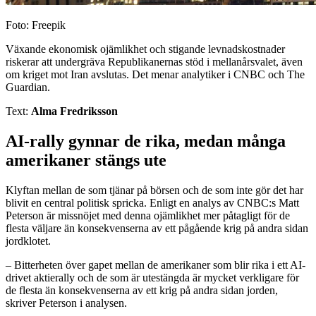
Foto: Freepik
Växande ekonomisk ojämlikhet och stigande levnadskostnader
riskerar att undergräva Republikanernas stöd i mellanårsvalet, även
om kriget mot Iran avslutas. Det menar analytiker i CNBC och The
Guardian.
Text:
Alma Fredriksson
AI-rally gynnar de rika, medan många
amerikaner stängs ute
Klyftan mellan de som tjänar på börsen och de som inte gör det har
blivit en central politisk spricka. Enligt en analys av CNBC:s Matt
Peterson är missnöjet med denna ojämlikhet mer påtagligt för de
flesta väljare än konsekvenserna av ett pågående krig på andra sidan
jordklotet.
– Bitterheten över gapet mellan de amerikaner som blir rika i ett AI-
drivet aktierally och de som är utestängda är mycket verkligare för
de flesta än konsekvenserna av ett krig på andra sidan jorden,
skriver Peterson i analysen.