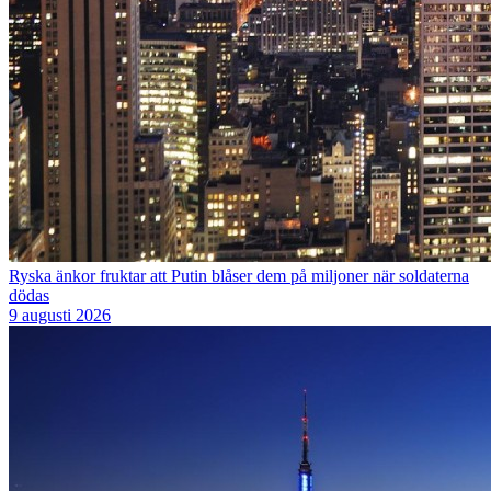
Ryska änkor fruktar att Putin blåser dem på miljoner när soldaterna
dödas
9 augusti 2026