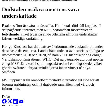
Dödstalen osäkra men tros vara
underskattade
Exakta siffror är svåra att fastställa. Hundratals dödsfall kopplas till
det pågående utbrottet, men MSF bedömer att mörkertalet är
betydande
, vilket tyder på att de officiella siffrorna underskattar
krisens verkliga omfattning.
Kongo-Kinshasa har drabbats av återkommande ebolauitbrott under
de senaste decennierna. Landet hanterade ett av historiens dödligaste
utbrott mellan 2018 och 2020, då nära 2 300 människor dog enligt
Världshälsoorganisationen WHO. Det nu pågående utbrottet uppges
enligt MSF slå rekord i spridningstakt redan i ett tidigt skede, vilket
gör det svårare att bryta smittkedjorna innan viruset når nya
områden.
MSF uppmanar till omedelbart förstärkt internationellt stöd för att
bromsa spridningen och nå drabbade samhällen med vård och
information.
Dela: