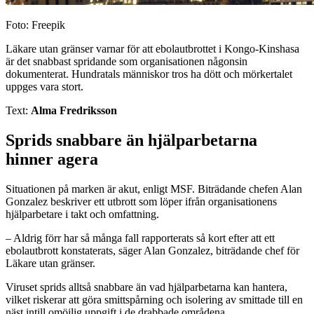
Foto: Freepik
Läkare utan gränser varnar för att ebolautbrottet i Kongo-Kinshasa
är det snabbast spridande som organisationen någonsin
dokumenterat. Hundratals människor tros ha dött och mörkertalet
uppges vara stort.
Text:
Alma Fredriksson
Sprids snabbare än hjälparbetarna
hinner agera
Situationen på marken är akut, enligt MSF. Biträdande chefen Alan
Gonzalez beskriver ett utbrott som löper ifrån organisationens
hjälparbetare i takt och omfattning.
– Aldrig förr har så många fall rapporterats så kort efter att ett
ebolautbrott konstaterats, säger Alan Gonzalez, biträdande chef för
Läkare utan gränser.
Viruset sprids alltså snabbare än vad hjälparbetarna kan hantera,
vilket riskerar att göra smittspårning och isolering av smittade till en
näst intill omöjlig uppgift i de drabbade områdena.