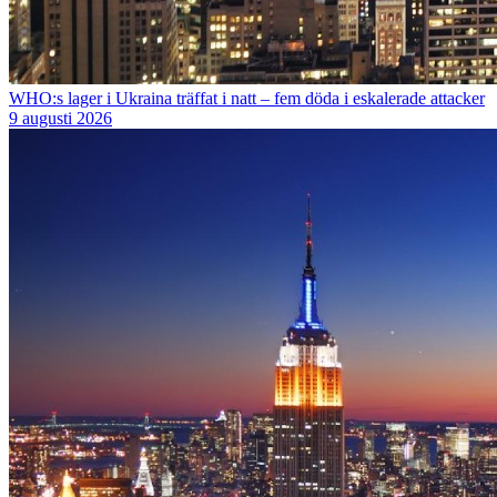
WHO:s lager i Ukraina träffat i natt – fem döda i eskalerade attacker
9 augusti 2026