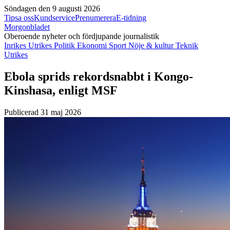
Söndagen den 9 augusti 2026
Tipsa oss
Kundservice
Prenumerera
E-tidning
Morgonbladet
Oberoende nyheter och fördjupande journalistik
Inrikes
Utrikes
Politik
Ekonomi
Sport
Nöje & kultur
Teknik
Utrikes
Ebola sprids rekordsnabbt i Kongo-
Kinshasa, enligt MSF
Publicerad 31 maj 2026