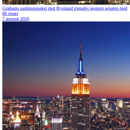
Grahams sanktionspaket mot Ryssland röstades igenom senaten med
86 röster
7 augusti 2026