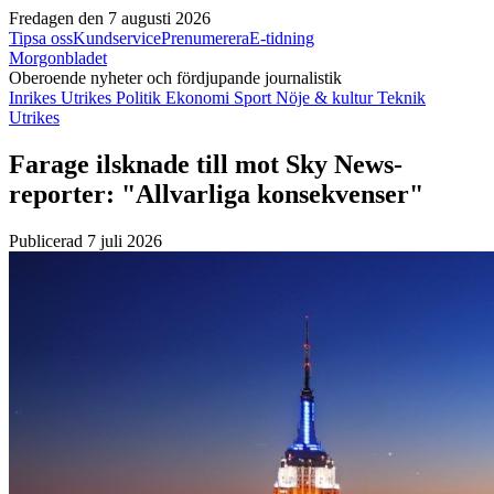
Fredagen den 7 augusti 2026
Tipsa oss
Kundservice
Prenumerera
E-tidning
Morgonbladet
Oberoende nyheter och fördjupande journalistik
Inrikes
Utrikes
Politik
Ekonomi
Sport
Nöje & kultur
Teknik
Utrikes
Farage ilsknade till mot Sky News-
reporter: "Allvarliga konsekvenser"
Publicerad 7 juli 2026