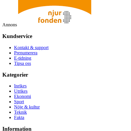
Annons
Kundservice
Kontakt & support
Prenumerera
E-tidning
Tipsa oss
Kategorier
Inrikes
Utrikes
Ekonomi
Sport
Nöje & kultur
Teknik
Fakta
Information