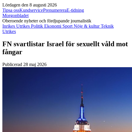
Lördagen den 8 augusti 2026
Tipsa oss
Kundservice
Prenumerera
E-tidning
Morgonbladet
Oberoende nyheter och fördjupande journalistik
Inrikes
Utrikes
Politik
Ekonomi
Sport
Nöje & kultur
Teknik
Utrikes
FN svartlistar Israel för sexuellt våld mot
fångar
Publicerad 28 maj 2026