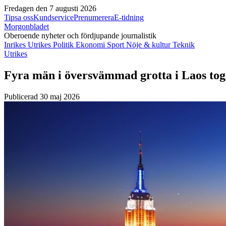
Fredagen den 7 augusti 2026
Tipsa oss
Kundservice
Prenumerera
E-tidning
Morgonbladet
Oberoende nyheter och fördjupande journalistik
Inrikes
Utrikes
Politik
Ekonomi
Sport
Nöje & kultur
Teknik
Utrikes
Fyra män i översvämmad grotta i Laos tog 
Publicerad 30 maj 2026