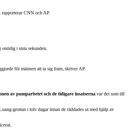
s, rapporterar CNN och AP.
g onödig i sista sekunden.
ggjorde för männen att ta sig fram, skriver AP.
nen av pumparbetet och de tidigare insatserna
var det som till
uang-grottan i tolv dagar innan de räddades ut med hjälp av
cerat.