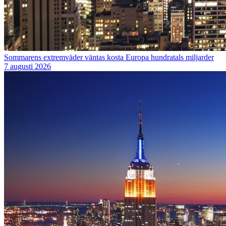
Sommarens extremväder väntas kosta Europa hundratals miljarder
7 augusti 2026