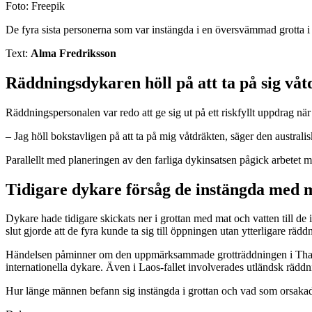
Foto: Freepik
De fyra sista personerna som var instängda i en översvämmad grotta 
Text:
Alma Fredriksson
Räddningsdykaren höll på att ta på sig vå
Räddningspersonalen var redo att ge sig ut på ett riskfyllt uppdrag när
– Jag höll bokstavligen på att ta på mig våtdräkten, säger den austral
Parallellt med planeringen av den farliga dykinsatsen pågick arbetet me
Tidigare dykare försåg de instängda med 
Dykare hade tidigare skickats ner i grottan med mat och vatten till de
slut gjorde att de fyra kunde ta sig till öppningen utan ytterligare rädd
Händelsen påminner om den uppmärksammade grotträddningen i Thailand
internationella dykare. Även i Laos-fallet involverades utländsk räddn
Hur länge männen befann sig instängda i grottan och vad som orsaka