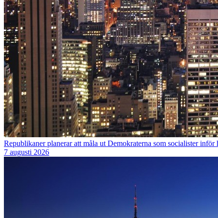
Republikaner planerar att måla ut Demokraterna som socialister inför 
7 augusti 2026