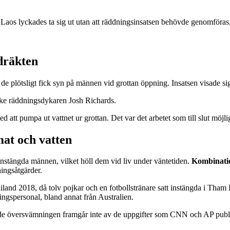
i Laos lyckades ta sig ut utan att räddningsinsatsen behövde genomföra
tdräkten
 de plötsligt fick syn på männen vid grottan öppning. Insatsen visade si
iske räddningsdykaren Josh Richards.
d att pumpa ut vattnet ur grottan. Det var det arbetet som till slut möjli
mat och vatten
 instängda männen, vilket höll dem vid liv under väntetiden.
Kombinatio
ningsåtgärder.
 2018, då tolv pojkar och en fotbollstränare satt instängda i Tham L
ingspersonal, bland annat från Australien.
de översvämningen framgår inte av de uppgifter som CNN och AP publi