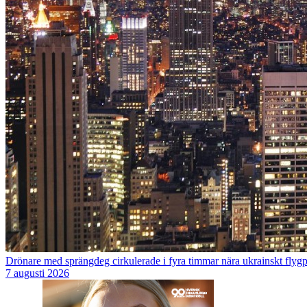
Drönare med sprängdeg cirkulerade i fyra timmar nära ukrainskt flygp
7 augusti 2026