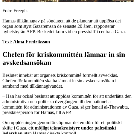
Foto: Freepik
Hamas tillkännagav på söndagen att de planerar att upplösa det
organ som styrt Gazaremsan de senaste 20 åren, rapporterar
nyhetsbyrån AFP. Beskedet kom vid en pressträff i centrala Gaza.
Text:
Alma Fredriksson
Chefen för kriskommittén lämnar in sin
avskedsansökan
Beslutet innebär att organets kriskommitté formellt avvecklas.
Chefen för kommittén ska ha lämnat in sin avskedsansökan i
samband med tillkännagivandet.
– Han har också beslutat att upplösa kommittén för att underlätta den
administrativa och politiska övergången till den nationella
kommittén för administrationen av Gaza, säger Ismail al-Thawabta,
presstalesperson för Hamas, till AFP.
Om upplösningen genomförs öppnar det en dörr för ett politiskt
skifte i Gaza,
ett möjligt teknokratstyre under palestinskt
ledarskap
utan Hamas direkta kontroll.