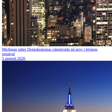
Michigan sätter Demokraternas vänstersida på prov i höstens
senatval
5 augusti 2026