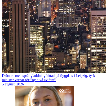
Drönare med sprängladdning hittad på flygplats i Leipzig, tysk
minister varnar för "ny nivå av fara"
5 augusti 2026