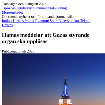
Torsdagen den 6 augusti 2026
Tipsa oss
Kundservice
Prenumerera
E-tidning
Morgonbladet
Oberoende nyheter och fördjupande journalistik
Inrikes
Utrikes
Politik
Ekonomi
Sport
Nöje & kultur
Teknik
Utrikes
Hamas meddelar att Gazas styrande
organ ska upplösas
Publicerad 6 juli 2026