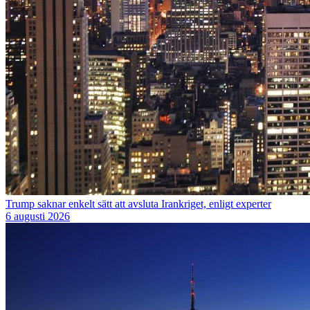
Trump saknar enkelt sätt att avsluta Irankriget, enligt experter
6 augusti 2026