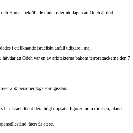
s, och Hamas bekräftade under eftermiddagen att Odeh är död.
 i ett liknande israeliskt anfall tidigare i maj.
 hävdar att Odeh var en av arkitekterna bakom terrorattackerna den 7
 över 250 personer togs som gisslan.
s har Israel dödat flera högt uppsatta figurer inom rörelsen, bland
nstillestånd, återstår att se.