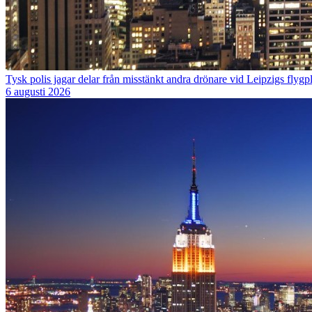
Tysk polis jagar delar från misstänkt andra drönare vid Leipzigs flygpl
6 augusti 2026