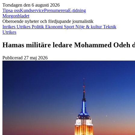
Torsdagen den 6 augusti 2026
Tipsa oss
Kundservice
Prenumerera
E-tidning
Morgonbladet
Oberoende nyheter och fördjupande journalistik
Inrikes
Utrikes
Politik
Ekonomi
Sport
Nöje & kultur
Teknik
Utrikes
Hamas militäre ledare Mohammed Odeh död
Publicerad 27 maj 2026