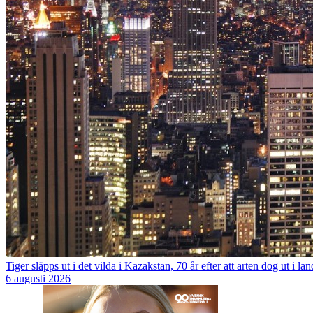
Tiger släpps ut i det vilda i Kazakstan, 70 år efter att arten dog ut i lan
6 augusti 2026