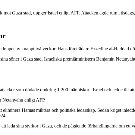
k mot Gaza stad, uppger Israel enligt AFP. Attacken ägde rum i tisdag
or
ppet av knappt två veckor. Hans företrädare Ezzedine al-Haddad dödades
ina söner i Gaza stad. Israeliska premiärministern Benjamin Netanyahu
ttacker som dödade omkring 1 200 människor i Israel och ledde till att
r Netanyahu enligt AFP.
kt eliminera Hamas militära och politiska ledarskap. Sedan kriget inledde
024.
tt leda sina styrkor i Gaza, och de pågående förhandlingarna om ett vape