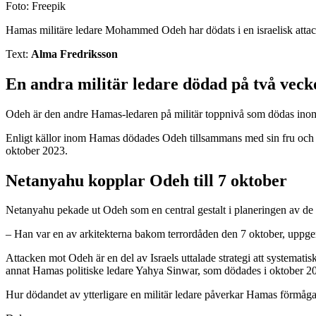
Foto: Freepik
Hamas militäre ledare Mohammed Odeh har dödats i en israelisk attac
Text:
Alma Fredriksson
En andra militär ledare dödad på två veck
Odeh är den andre Hamas-ledaren på militär toppnivå som dödas inom lo
Enligt källor inom Hamas dödades Odeh tillsammans med sin fru och s
oktober 2023.
Netanyahu kopplar Odeh till 7 oktober
Netanyahu pekade ut Odeh som en central gestalt i planeringen av de a
– Han var en av arkitekterna bakom terrordåden den 7 oktober, uppge
Attacken mot Odeh är en del av Israels uttalade strategi att systematis
annat Hamas politiske ledare Yahya Sinwar, som dödades i oktober 2
Hur dödandet av ytterligare en militär ledare påverkar Hamas förmåga a